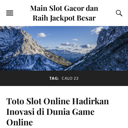
Main Slot Gacor dan
Raih Jackpot Besar
TAG:
CALO 22
Toto Slot Online Hadirkan
Inovasi di Dunia Game
Online