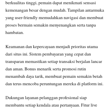
berkualitas tinggi, pemain dapat menikmati sensasi
kemenangan besar dengan mudah. Tampilan antarmuka
yang user-friendly memudahkan navigasi dan membuat
proses bermain semakin menyenangkan serta tanpa
hambatan.
Keamanan dan kepercayaan menjadi prioritas utama
dari situs ini. Sistem pembayaran yang cepat dan
transparan memastikan setiap transaksi berjalan lancar
dan aman. Bonus menarik serta promosi rutin
menambah daya tarik, membuat pemain semakin betah
dan terus mencoba peruntungan mereka di platform ini.
Dukungan layanan pelanggan profesional siap
membantu setiap kendala atau pertanyaan. Fitur live