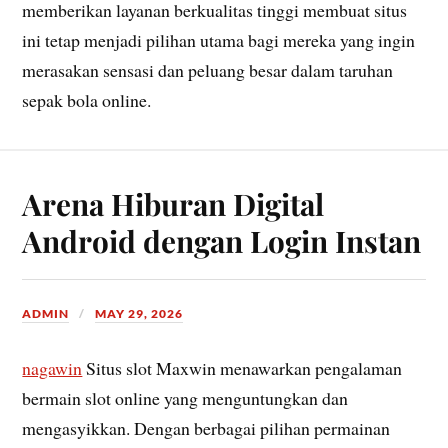
memberikan layanan berkualitas tinggi membuat situs
ini tetap menjadi pilihan utama bagi mereka yang ingin
merasakan sensasi dan peluang besar dalam taruhan
sepak bola online.
Arena Hiburan Digital
Android dengan Login Instan
ADMIN
MAY 29, 2026
nagawin
Situs slot Maxwin menawarkan pengalaman
bermain slot online yang menguntungkan dan
mengasyikkan. Dengan berbagai pilihan permainan