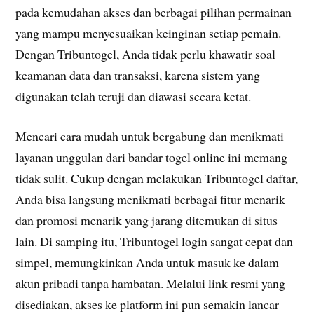
pada kemudahan akses dan berbagai pilihan permainan
yang mampu menyesuaikan keinginan setiap pemain.
Dengan Tribuntogel, Anda tidak perlu khawatir soal
keamanan data dan transaksi, karena sistem yang
digunakan telah teruji dan diawasi secara ketat.
Mencari cara mudah untuk bergabung dan menikmati
layanan unggulan dari bandar togel online ini memang
tidak sulit. Cukup dengan melakukan Tribuntogel daftar,
Anda bisa langsung menikmati berbagai fitur menarik
dan promosi menarik yang jarang ditemukan di situs
lain. Di samping itu, Tribuntogel login sangat cepat dan
simpel, memungkinkan Anda untuk masuk ke dalam
akun pribadi tanpa hambatan. Melalui link resmi yang
disediakan, akses ke platform ini pun semakin lancar