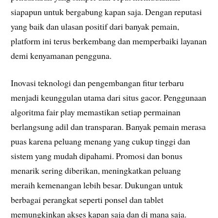
siapapun untuk bergabung kapan saja. Dengan reputasi
yang baik dan ulasan positif dari banyak pemain,
platform ini terus berkembang dan memperbaiki layanan
demi kenyamanan pengguna.
Inovasi teknologi dan pengembangan fitur terbaru
menjadi keunggulan utama dari situs gacor. Penggunaan
algoritma fair play memastikan setiap permainan
berlangsung adil dan transparan. Banyak pemain merasa
puas karena peluang menang yang cukup tinggi dan
sistem yang mudah dipahami. Promosi dan bonus
menarik sering diberikan, meningkatkan peluang
meraih kemenangan lebih besar. Dukungan untuk
berbagai perangkat seperti ponsel dan tablet
memungkinkan akses kapan saja dan di mana saja.