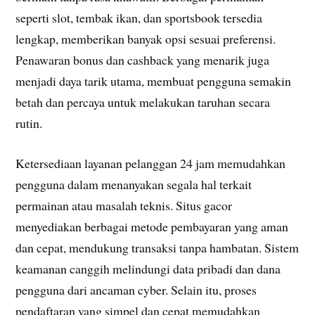
seperti slot, tembak ikan, dan sportsbook tersedia
lengkap, memberikan banyak opsi sesuai preferensi.
Penawaran bonus dan cashback yang menarik juga
menjadi daya tarik utama, membuat pengguna semakin
betah dan percaya untuk melakukan taruhan secara
rutin.
Ketersediaan layanan pelanggan 24 jam memudahkan
pengguna dalam menanyakan segala hal terkait
permainan atau masalah teknis. Situs gacor
menyediakan berbagai metode pembayaran yang aman
dan cepat, mendukung transaksi tanpa hambatan. Sistem
keamanan canggih melindungi data pribadi dan dana
pengguna dari ancaman cyber. Selain itu, proses
pendaftaran yang simpel dan cepat memudahkan