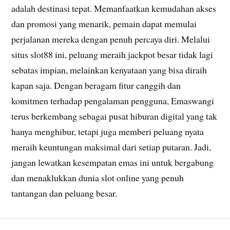
adalah destinasi tepat. Memanfaatkan kemudahan akses
dan promosi yang menarik, pemain dapat memulai
perjalanan mereka dengan penuh percaya diri. Melalui
situs slot88 ini, peluang meraih jackpot besar tidak lagi
sebatas impian, melainkan kenyataan yang bisa diraih
kapan saja. Dengan beragam fitur canggih dan
komitmen terhadap pengalaman pengguna, Emaswangi
terus berkembang sebagai pusat hiburan digital yang tak
hanya menghibur, tetapi juga memberi peluang nyata
meraih keuntungan maksimal dari setiap putaran. Jadi,
jangan lewatkan kesempatan emas ini untuk bergabung
dan menaklukkan dunia slot online yang penuh
tantangan dan peluang besar.