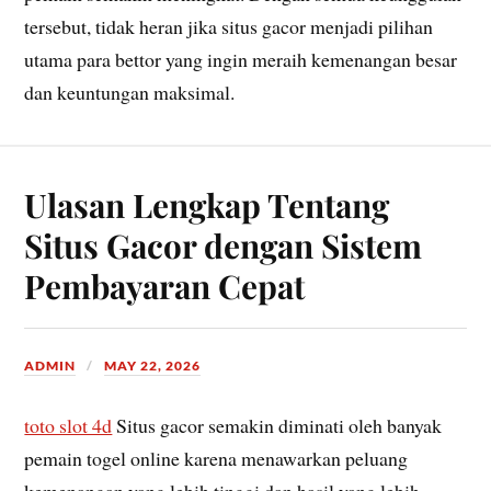
tersebut, tidak heran jika situs gacor menjadi pilihan
utama para bettor yang ingin meraih kemenangan besar
dan keuntungan maksimal.
Ulasan Lengkap Tentang
Situs Gacor dengan Sistem
Pembayaran Cepat
ADMIN
MAY 22, 2026
toto slot 4d
Situs gacor semakin diminati oleh banyak
pemain togel online karena menawarkan peluang