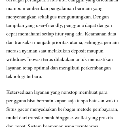
mampu memberikan pengalaman bermain yang
menyenangkan sekaligus menguntungkan. Dengan
tampilan yang user-friendly, pengguna dapat dengan
cepat memahami setiap fitur yang ada. Keamanan data
dan transaksi menjadi prioritas utama, sehingga pemain
merasa nyaman saat melakukan deposit maupun
withdraw. Inovasi terus dilakukan untuk memastikan
layanan tetap optimal dan mengikuti perkembangan
teknologi terbaru.
Ketersediaan layanan yang nonstop membuat para
pengguna bisa bermain kapan saja tanpa batasan waktu.
Situs gacor menyediakan berbagai metode pembayaran,
mulai dari transfer bank hingga e-wallet yang praktis
dan cepat. Sistem keamanan yang terintegrasi