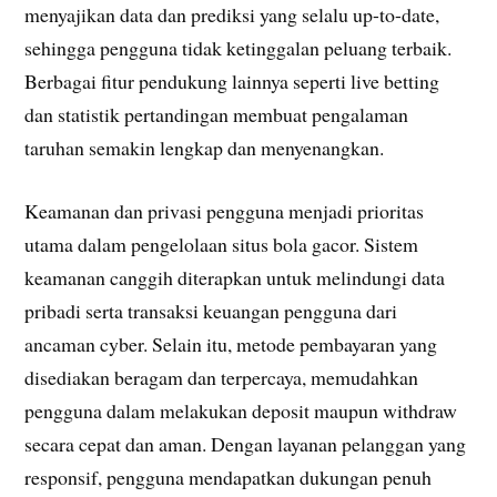
menyajikan data dan prediksi yang selalu up-to-date,
sehingga pengguna tidak ketinggalan peluang terbaik.
Berbagai fitur pendukung lainnya seperti live betting
dan statistik pertandingan membuat pengalaman
taruhan semakin lengkap dan menyenangkan.
Keamanan dan privasi pengguna menjadi prioritas
utama dalam pengelolaan situs bola gacor. Sistem
keamanan canggih diterapkan untuk melindungi data
pribadi serta transaksi keuangan pengguna dari
ancaman cyber. Selain itu, metode pembayaran yang
disediakan beragam dan terpercaya, memudahkan
pengguna dalam melakukan deposit maupun withdraw
secara cepat dan aman. Dengan layanan pelanggan yang
responsif, pengguna mendapatkan dukungan penuh