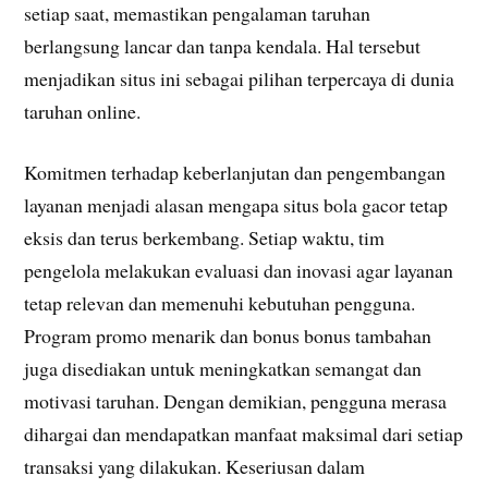
setiap saat, memastikan pengalaman taruhan
berlangsung lancar dan tanpa kendala. Hal tersebut
menjadikan situs ini sebagai pilihan terpercaya di dunia
taruhan online.
Komitmen terhadap keberlanjutan dan pengembangan
layanan menjadi alasan mengapa situs bola gacor tetap
eksis dan terus berkembang. Setiap waktu, tim
pengelola melakukan evaluasi dan inovasi agar layanan
tetap relevan dan memenuhi kebutuhan pengguna.
Program promo menarik dan bonus bonus tambahan
juga disediakan untuk meningkatkan semangat dan
motivasi taruhan. Dengan demikian, pengguna merasa
dihargai dan mendapatkan manfaat maksimal dari setiap
transaksi yang dilakukan. Keseriusan dalam