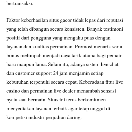
bertransaksi.
Faktor keberhasilan situs gacor tidak lepas dari reputasi
yang telah dibangun secara konsisten. Banyak testimoni
positif dari pengguna yang mengaku puas dengan
layanan dan kualitas permainan. Promosi menarik serta
bonus melimpah menjadi daya tarik utama bagi pemain
baru maupun lama. Selain itu, adanya sistem live chat
dan customer support 24 jam menjamin setiap
kebutuhan terpenuhi secara cepat. Keberadaan fitur live
casino dan permainan live dealer menambah sensasi
nyata saat bermain. Situs ini terus berkomitmen
menyediakan layanan terbaik agar tetap unggul di
kompetisi industri perjudian daring.