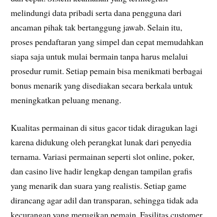
melindungi data pribadi serta dana pengguna dari
ancaman pihak tak bertanggung jawab. Selain itu,
proses pendaftaran yang simpel dan cepat memudahkan
siapa saja untuk mulai bermain tanpa harus melalui
prosedur rumit. Setiap pemain bisa menikmati berbagai
bonus menarik yang disediakan secara berkala untuk
meningkatkan peluang menang.
Kualitas permainan di situs gacor tidak diragukan lagi
karena didukung oleh perangkat lunak dari penyedia
ternama. Variasi permainan seperti slot online, poker,
dan casino live hadir lengkap dengan tampilan grafis
yang menarik dan suara yang realistis. Setiap game
dirancang agar adil dan transparan, sehingga tidak ada
kecurangan yang merugikan pemain. Fasilitas customer