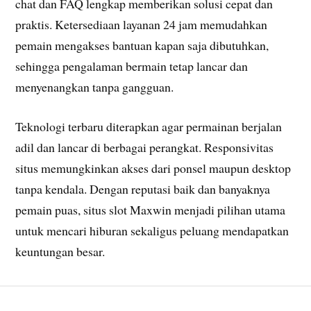
chat dan FAQ lengkap memberikan solusi cepat dan
praktis. Ketersediaan layanan 24 jam memudahkan
pemain mengakses bantuan kapan saja dibutuhkan,
sehingga pengalaman bermain tetap lancar dan
menyenangkan tanpa gangguan.
Teknologi terbaru diterapkan agar permainan berjalan
adil dan lancar di berbagai perangkat. Responsivitas
situs memungkinkan akses dari ponsel maupun desktop
tanpa kendala. Dengan reputasi baik dan banyaknya
pemain puas, situs slot Maxwin menjadi pilihan utama
untuk mencari hiburan sekaligus peluang mendapatkan
keuntungan besar.