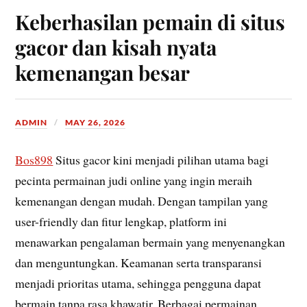
Keberhasilan pemain di situs
gacor dan kisah nyata
kemenangan besar
ADMIN
MAY 26, 2026
Bos898
Situs gacor kini menjadi pilihan utama bagi
pecinta permainan judi online yang ingin meraih
kemenangan dengan mudah. Dengan tampilan yang
user-friendly dan fitur lengkap, platform ini
menawarkan pengalaman bermain yang menyenangkan
dan menguntungkan. Keamanan serta transparansi
menjadi prioritas utama, sehingga pengguna dapat
bermain tanpa rasa khawatir. Berbagai permainan