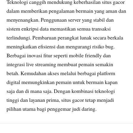
Teknologi canggih mendukung keberhasilan situs gacor
dalam memberikan pengalaman bermain yang aman dan
menyenangkan. Penggunaan server yang stabil dan
sistem enkripsi data memastikan semua transaksi
terlindungi. Pembaruan perangkat lunak secara berkala
meningkatkan efisiensi dan mengurangi risiko bug.
Berbagai inovasi fitur seperti mobile friendly dan
integrasi live streaming membuat pemain semakin
betah. Kemudahan akses melalui berbagai platform
digital memungkinkan pemain untuk bermain kapan
saja dan di mana saja. Dengan kombinasi teknologi
tinggi dan layanan prima, situs gacor tetap menjadi
pilihan utama bagi penggemar judi daring.