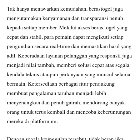
Tak hanya menawarkan kemudahan, berastogel juga
mengutamakan kenyamanan dan transparansi penuh
kepada setiap member. Melalui akses beras togel yang
cepat dan stabil, para pemain dapat mengikuti setiap
pengundian secara real-time dan memastikan hasil yang
adil. Keberadaan layanan pelanggan yang responsif juga
menjadi nilai tambah, memberi solusi cepat atas segala
kendala teknis ataupun pertanyaan yang muncul selama
bermain. Ketersediaan berbagai fitur pendukung
membuat pengalaman taruhan menjadi lebih
menyenangkan dan penuh gairah, mendorong banyak
orang untuk terus kembali dan mencoba keberuntungan
mereka di platform ini.
Dengan segala keunggulan tersebut, tidak heran jika