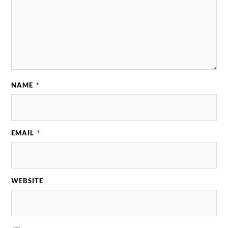
NAME
*
EMAIL
*
WEBSITE