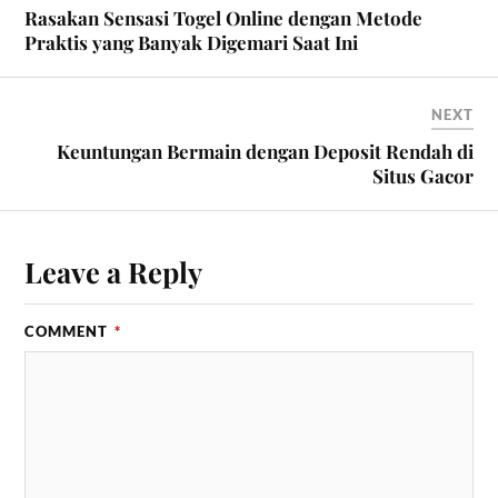
Rasakan Sensasi Togel Online dengan Metode
Praktis yang Banyak Digemari Saat Ini
NEXT
Keuntungan Bermain dengan Deposit Rendah di
Situs Gacor
Leave a Reply
COMMENT
*