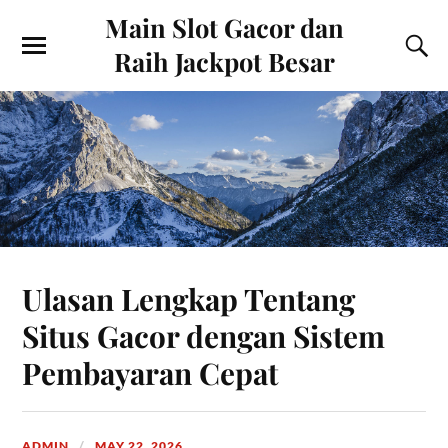
Main Slot Gacor dan
Raih Jackpot Besar
Ulasan Lengkap Tentang
Situs Gacor dengan Sistem
Pembayaran Cepat
ADMIN
MAY 22, 2026