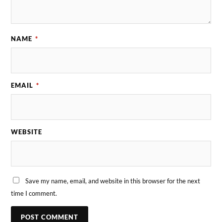
NAME
*
EMAIL
*
WEBSITE
Save my name, email, and website in this browser for the next
time I comment.