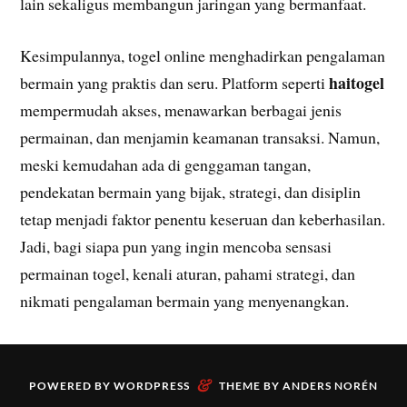
lain sekaligus membangun jaringan yang bermanfaat.
Kesimpulannya, togel online menghadirkan pengalaman
haitogel
bermain yang praktis dan seru. Platform seperti
mempermudah akses, menawarkan berbagai jenis
permainan, dan menjamin keamanan transaksi. Namun,
meski kemudahan ada di genggaman tangan,
pendekatan bermain yang bijak, strategi, dan disiplin
tetap menjadi faktor penentu keseruan dan keberhasilan.
Jadi, bagi siapa pun yang ingin mencoba sensasi
permainan togel, kenali aturan, pahami strategi, dan
nikmati pengalaman bermain yang menyenangkan.
&
POWERED BY
WORDPRESS
THEME BY
ANDERS NORÉN