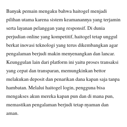
Banyak pemain mengaku bahwa haitogel menjadi
pilihan utama karena sistem keamanannya yang terjamin
serta layanan pelanggan yang responsif. Di dunia
perjudian online yang kompetitif, haitogel tetap unggul
berkat inovasi teknologi yang terus dikembangkan agar
pengalaman berjudi makin menyenangkan dan lancar.
Keunggulan lain dari platform ini yaitu proses transaksi
yang cepat dan transparan, memungkinkan bettor
melakukan deposit dan penarikan dana kapan saja tanpa
hambatan. Melalui haitogel login, pengguna bisa
mengakses akun mereka kapan pun dan di mana pun,
memastikan pengalaman berjudi tetap nyaman dan
aman.