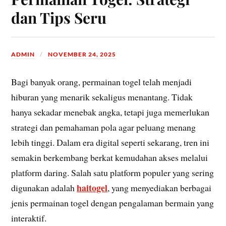
dan Tips Seru
ADMIN
NOVEMBER 24, 2025
Bagi banyak orang, permainan togel telah menjadi
hiburan yang menarik sekaligus menantang. Tidak
hanya sekadar menebak angka, tetapi juga memerlukan
strategi dan pemahaman pola agar peluang menang
lebih tinggi. Dalam era digital seperti sekarang, tren ini
semakin berkembang berkat kemudahan akses melalui
platform daring. Salah satu platform populer yang sering
haitogel
digunakan adalah
, yang menyediakan berbagai
jenis permainan togel dengan pengalaman bermain yang
interaktif.