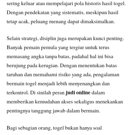
sering keluar atau mempelajari pola historis hasil togel.
Dengan pendekatan yang sistematis, meskipun hasil
tetap acak, peluang menang dapat dimaksimalkan.
Selain strategi, disiplin juga merupakan kunci penting.
Banyak pemain pemula yang tergiur untuk terus
memasang angka tanpa batas, padahal hal ini bisa
berujung pada kerugian. Dengan menentukan batas
taruhan dan memahami risiko yang ada, pengalaman
bermain togel menjadi lebih menyenangkan dan
judi online
terkontrol. Di sinilah peran
dalam
memberikan kemudahan akses sekaligus menekankan
pentingnya tanggung jawab dalam bermain.
Bagi sebagian orang, togel bukan hanya soal