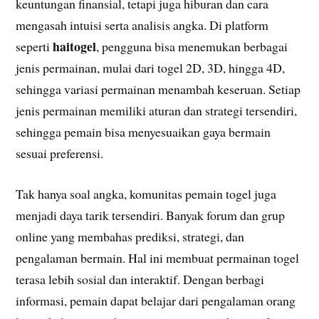
keuntungan finansial, tetapi juga hiburan dan cara
mengasah intuisi serta analisis angka. Di platform
haitogel
seperti
, pengguna bisa menemukan berbagai
jenis permainan, mulai dari togel 2D, 3D, hingga 4D,
sehingga variasi permainan menambah keseruan. Setiap
jenis permainan memiliki aturan dan strategi tersendiri,
sehingga pemain bisa menyesuaikan gaya bermain
sesuai preferensi.
Tak hanya soal angka, komunitas pemain togel juga
menjadi daya tarik tersendiri. Banyak forum dan grup
online yang membahas prediksi, strategi, dan
pengalaman bermain. Hal ini membuat permainan togel
terasa lebih sosial dan interaktif. Dengan berbagi
informasi, pemain dapat belajar dari pengalaman orang