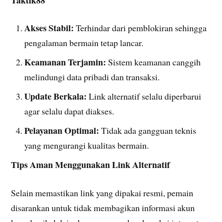
Akses Stabil:
Terhindar dari pemblokiran sehingga
pengalaman bermain tetap lancar.
Keamanan Terjamin:
Sistem keamanan canggih
melindungi data pribadi dan transaksi.
Update Berkala:
Link alternatif selalu diperbarui
agar selalu dapat diakses.
Pelayanan Optimal:
Tidak ada gangguan teknis
yang mengurangi kualitas bermain.
Tips Aman Menggunakan Link Alternatif
Selain memastikan link yang dipakai resmi, pemain
disarankan untuk tidak membagikan informasi akun