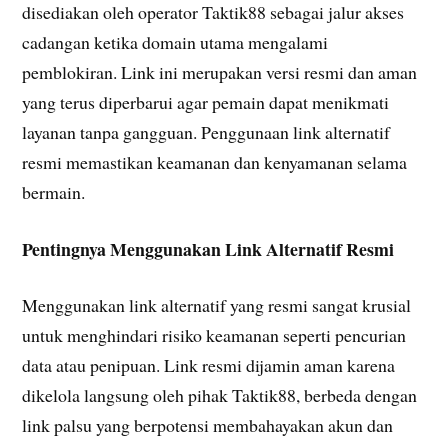
disediakan oleh operator Taktik88 sebagai jalur akses
cadangan ketika domain utama mengalami
pemblokiran. Link ini merupakan versi resmi dan aman
yang terus diperbarui agar pemain dapat menikmati
layanan tanpa gangguan. Penggunaan link alternatif
resmi memastikan keamanan dan kenyamanan selama
bermain.
Pentingnya Menggunakan Link Alternatif Resmi
Menggunakan link alternatif yang resmi sangat krusial
untuk menghindari risiko keamanan seperti pencurian
data atau penipuan. Link resmi dijamin aman karena
dikelola langsung oleh pihak Taktik88, berbeda dengan
link palsu yang berpotensi membahayakan akun dan