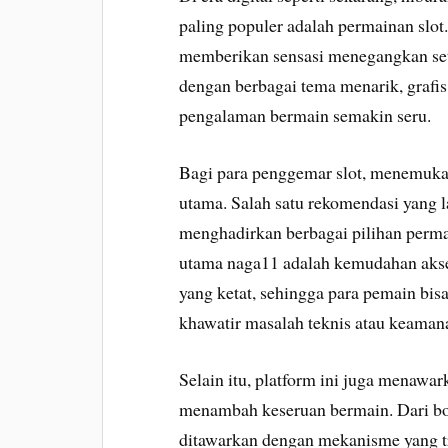
paling populer adalah permainan slot
memberikan sensasi menegangkan setia
dengan berbagai tema menarik, grafi
pengalaman bermain semakin seru.
Bagi para penggemar slot, menemukan
utama. Salah satu rekomendasi yang 
menghadirkan berbagai pilihan perma
utama naga11 adalah kemudahan akses
yang ketat, sehingga para pemain bi
khawatir masalah teknis atau keaman
Selain itu, platform ini juga menawa
menambah keseruan bermain. Dari bon
ditawarkan dengan mekanisme yang tr