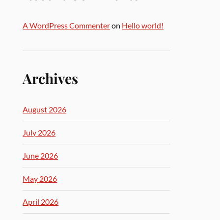
A WordPress Commenter
on
Hello world!
Archives
August 2026
July 2026
June 2026
May 2026
April 2026