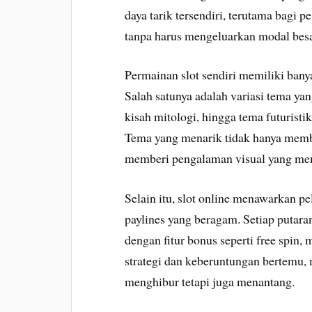
daya tarik tersendiri, terutama bagi 
tanpa harus mengeluarkan modal besa
Permainan slot sendiri memiliki bany
Salah satunya adalah variasi tema yan
kisah mitologi, hingga tema futuristi
Tema yang menarik tidak hanya memb
memberi pengalaman visual yang m
Selain itu, slot online menawarkan 
paylines yang beragam. Setiap putar
dengan fitur bonus seperti free spin, m
strategi dan keberuntungan bertemu
menghibur tetapi juga menantang.