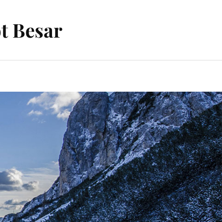
t Besar