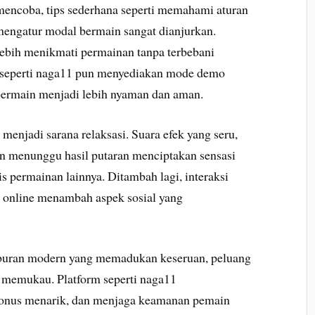
mencoba, tips sederhana seperti memahami aturan
engatur modal bermain sangat dianjurkan.
lebih menikmati permainan tanpa terbebani
m seperti naga11 pun menyediakan mode demo
bermain menjadi lebih nyaman dan aman.
 menjadi sarana relaksasi. Suara efek yang seru,
n menunggu hasil putaran menciptakan sensasi
is permainan lainnya. Ditambah lagi, interaksi
 online menambah aspek sosial yang
hiburan modern yang memadukan keseruan, peluang
 memukau. Platform seperti naga11
onus menarik, dan menjaga keamanan pemain