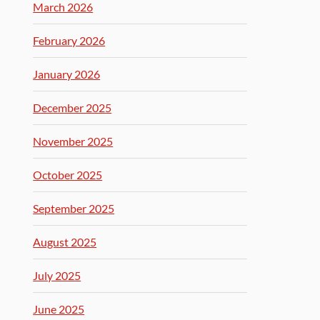
March 2026
February 2026
January 2026
December 2025
November 2025
October 2025
September 2025
August 2025
July 2025
June 2025