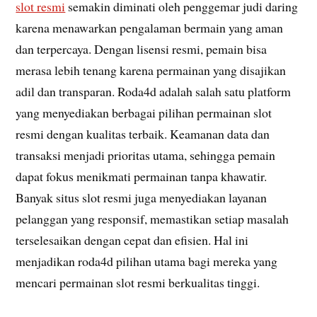
slot resmi
semakin diminati oleh penggemar judi daring
karena menawarkan pengalaman bermain yang aman
dan terpercaya. Dengan lisensi resmi, pemain bisa
merasa lebih tenang karena permainan yang disajikan
adil dan transparan. Roda4d adalah salah satu platform
yang menyediakan berbagai pilihan permainan slot
resmi dengan kualitas terbaik. Keamanan data dan
transaksi menjadi prioritas utama, sehingga pemain
dapat fokus menikmati permainan tanpa khawatir.
Banyak situs slot resmi juga menyediakan layanan
pelanggan yang responsif, memastikan setiap masalah
terselesaikan dengan cepat dan efisien. Hal ini
menjadikan roda4d pilihan utama bagi mereka yang
mencari permainan slot resmi berkualitas tinggi.