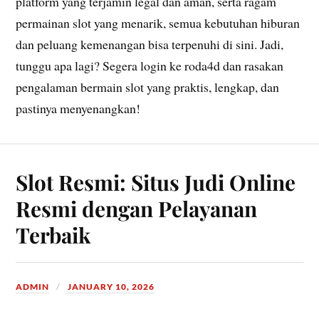
platform yang terjamin legal dan aman, serta ragam
permainan slot yang menarik, semua kebutuhan hiburan
dan peluang kemenangan bisa terpenuhi di sini. Jadi,
tunggu apa lagi? Segera login ke roda4d dan rasakan
pengalaman bermain slot yang praktis, lengkap, dan
pastinya menyenangkan!
Slot Resmi: Situs Judi Online
Resmi dengan Pelayanan
Terbaik
ADMIN
JANUARY 10, 2026