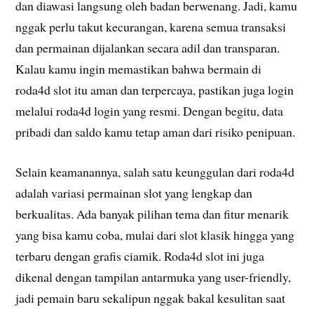
dan diawasi langsung oleh badan berwenang. Jadi, kamu
nggak perlu takut kecurangan, karena semua transaksi
dan permainan dijalankan secara adil dan transparan.
Kalau kamu ingin memastikan bahwa bermain di
roda4d slot itu aman dan terpercaya, pastikan juga login
melalui roda4d login yang resmi. Dengan begitu, data
pribadi dan saldo kamu tetap aman dari risiko penipuan.
Selain keamanannya, salah satu keunggulan dari roda4d
adalah variasi permainan slot yang lengkap dan
berkualitas. Ada banyak pilihan tema dan fitur menarik
yang bisa kamu coba, mulai dari slot klasik hingga yang
terbaru dengan grafis ciamik. Roda4d slot ini juga
dikenal dengan tampilan antarmuka yang user-friendly,
jadi pemain baru sekalipun nggak bakal kesulitan saat