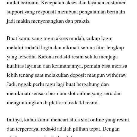
mulai bermain. Kecepatan akses dan layanan customer
support yang responsif membuat pengalaman bermain
jadi makin menyenangkan dan praktis.
Buat kamu yang ingin akses mudah, cukup login
melalui roda4d login dan nikmati semua fitur lengkap
yang tersedia. Karena roda4d resmi selalu menjaga
kualitas layanan dan keamanannya, pemain bisa merasa
lebih tenang saat melakukan deposit maupun withdraw.
Jadi, nggak perlu ragu lagi buat bergabung dan
menikmati sensasi bermain slot online yang seru dan
menguntungkan di platform roda4d resmi.
Intinya, kalau kamu mencari situs slot online yang resmi
dan terpercaya, roda4d adalah pilihan tepat. Dengan