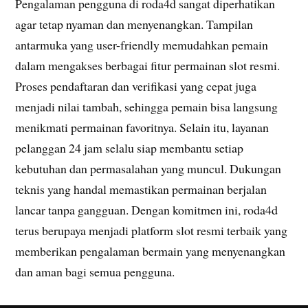
Pengalaman pengguna di roda4d sangat diperhatikan
agar tetap nyaman dan menyenangkan. Tampilan
antarmuka yang user-friendly memudahkan pemain
dalam mengakses berbagai fitur permainan slot resmi.
Proses pendaftaran dan verifikasi yang cepat juga
menjadi nilai tambah, sehingga pemain bisa langsung
menikmati permainan favoritnya. Selain itu, layanan
pelanggan 24 jam selalu siap membantu setiap
kebutuhan dan permasalahan yang muncul. Dukungan
teknis yang handal memastikan permainan berjalan
lancar tanpa gangguan. Dengan komitmen ini, roda4d
terus berupaya menjadi platform slot resmi terbaik yang
memberikan pengalaman bermain yang menyenangkan
dan aman bagi semua pengguna.