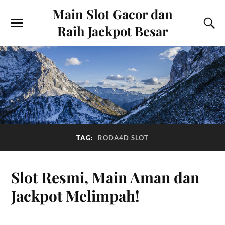
Main Slot Gacor dan
Raih Jackpot Besar
TAG:
RODA4D SLOT
Slot Resmi, Main Aman dan
Jackpot Melimpah!