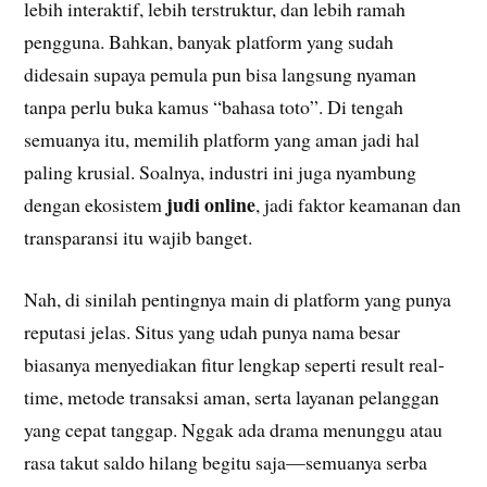
lebih interaktif, lebih terstruktur, dan lebih ramah
pengguna. Bahkan, banyak platform yang sudah
didesain supaya pemula pun bisa langsung nyaman
tanpa perlu buka kamus “bahasa toto”. Di tengah
semuanya itu, memilih platform yang aman jadi hal
paling krusial. Soalnya, industri ini juga nyambung
judi online
dengan ekosistem
, jadi faktor keamanan dan
transparansi itu wajib banget.
Nah, di sinilah pentingnya main di platform yang punya
reputasi jelas. Situs yang udah punya nama besar
biasanya menyediakan fitur lengkap seperti result real-
time, metode transaksi aman, serta layanan pelanggan
yang cepat tanggap. Nggak ada drama menunggu atau
rasa takut saldo hilang begitu saja—semuanya serba