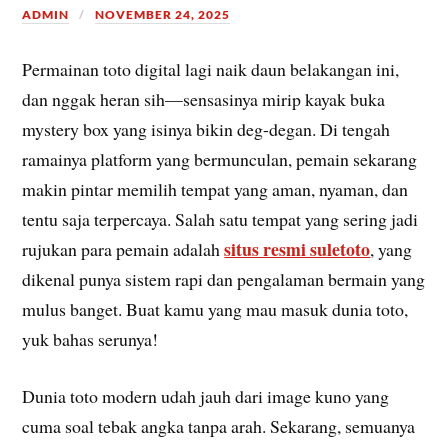
ADMIN
NOVEMBER 24, 2025
Permainan toto digital lagi naik daun belakangan ini,
dan nggak heran sih—sensasinya mirip kayak buka
mystery box yang isinya bikin deg-degan. Di tengah
ramainya platform yang bermunculan, pemain sekarang
makin pintar memilih tempat yang aman, nyaman, dan
tentu saja terpercaya. Salah satu tempat yang sering jadi
situs resmi suletoto
rujukan para pemain adalah
, yang
dikenal punya sistem rapi dan pengalaman bermain yang
mulus banget. Buat kamu yang mau masuk dunia toto,
yuk bahas serunya!
Dunia toto modern udah jauh dari image kuno yang
cuma soal tebak angka tanpa arah. Sekarang, semuanya