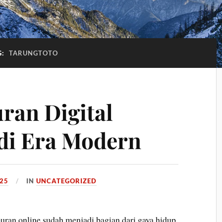
G:
TARUNGTOTO
ran Digital
di Era Modern
025
IN
UNCATEGORIZED
hiburan online sudah menjadi bagian dari gaya hidup