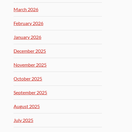
March 2026
February 2026
January 2026
December 2025
November 2025
October 2025
September 2025
August 2025
July 2025