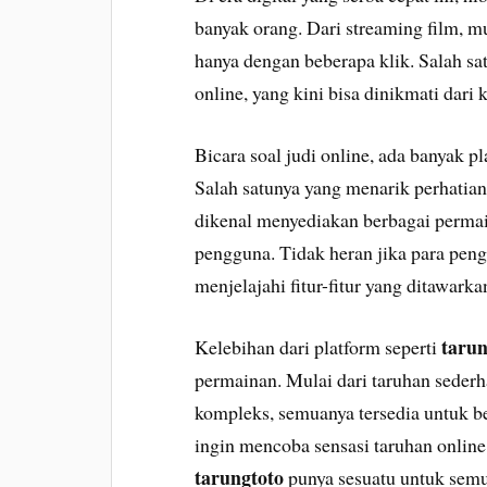
banyak orang. Dari streaming film, mu
hanya dengan beberapa klik. Salah sa
online, yang kini bisa dinikmati dari
Bicara soal judi online, ada banyak
Salah satunya yang menarik perhatia
dikenal menyediakan berbagai perma
pengguna. Tidak heran jika para pen
menjelajahi fitur-fitur yang ditawarka
tarun
Kelebihan dari platform seperti
permainan. Mulai dari taruhan sederh
kompleks, semuanya tersedia untuk be
ingin mencoba sensasi taruhan online
tarungtoto
punya sesuatu untuk semu