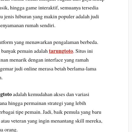
sik, hingga game interaktif, semuanya tersedia
tu jenis hiburan yang makin populer adalah judi
 kenyamanan rumah sendiri.
 platform yang menawarkan pengalaman berbeda.
tarungtoto
n banyak pemain adalah
. Situs ini
inan menarik dengan interface yang ramah
ggemar judi online merasa betah berlama-lama
n.
gtoto
adalah kemudahan akses dan variasi
ana hingga permainan strategi yang lebih
rbagai tipe pemain. Jadi, baik pemula yang baru
 atau veteran yang ingin menantang skill mereka,
a orang.