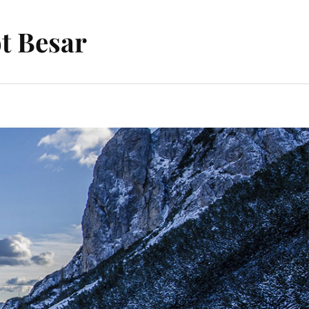
t Besar