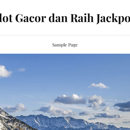
lot Gacor dan Raih Jackpo
Sample Page