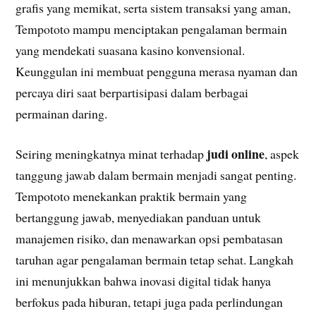
grafis yang memikat, serta sistem transaksi yang aman,
Tempototo mampu menciptakan pengalaman bermain
yang mendekati suasana kasino konvensional.
Keunggulan ini membuat pengguna merasa nyaman dan
percaya diri saat berpartisipasi dalam berbagai
permainan daring.
judi online
Seiring meningkatnya minat terhadap
, aspek
tanggung jawab dalam bermain menjadi sangat penting.
Tempototo menekankan praktik bermain yang
bertanggung jawab, menyediakan panduan untuk
manajemen risiko, dan menawarkan opsi pembatasan
taruhan agar pengalaman bermain tetap sehat. Langkah
ini menunjukkan bahwa inovasi digital tidak hanya
berfokus pada hiburan, tetapi juga pada perlindungan