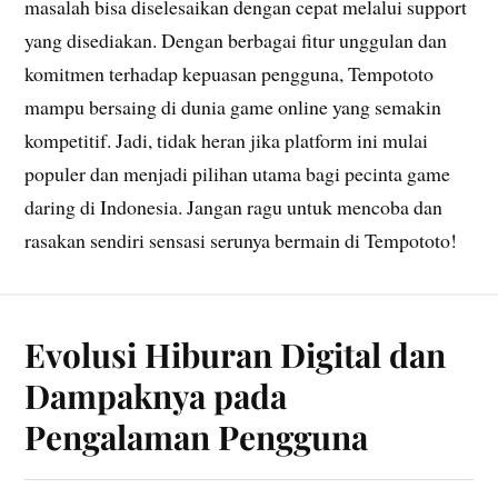
masalah bisa diselesaikan dengan cepat melalui support
yang disediakan. Dengan berbagai fitur unggulan dan
komitmen terhadap kepuasan pengguna, Tempototo
mampu bersaing di dunia game online yang semakin
kompetitif. Jadi, tidak heran jika platform ini mulai
populer dan menjadi pilihan utama bagi pecinta game
daring di Indonesia. Jangan ragu untuk mencoba dan
rasakan sendiri sensasi serunya bermain di Tempototo!
Evolusi Hiburan Digital dan
Dampaknya pada
Pengalaman Pengguna