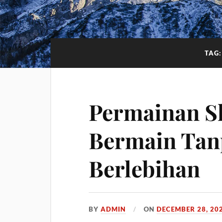
TAG
Permainan Sl
Bermain Tan
Berlebihan
BY
ADMIN
ON
DECEMBER 28, 20