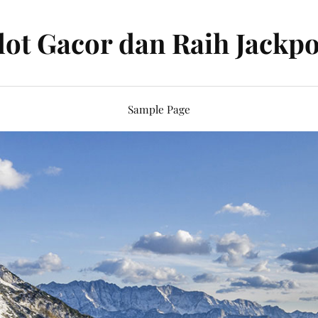
lot Gacor dan Raih Jackpo
Sample Page