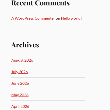
Recent Comments
A WordPress Commenter
on
Hello world!
Archives
August 2026
July 2026
June 2026
May 2026
April 2026