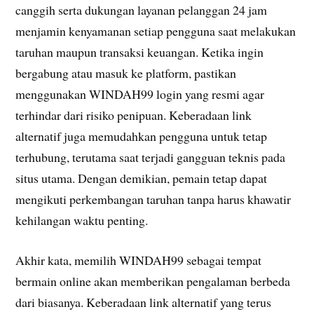
canggih serta dukungan layanan pelanggan 24 jam
menjamin kenyamanan setiap pengguna saat melakukan
taruhan maupun transaksi keuangan. Ketika ingin
bergabung atau masuk ke platform, pastikan
menggunakan WINDAH99 login yang resmi agar
terhindar dari risiko penipuan. Keberadaan link
alternatif juga memudahkan pengguna untuk tetap
terhubung, terutama saat terjadi gangguan teknis pada
situs utama. Dengan demikian, pemain tetap dapat
mengikuti perkembangan taruhan tanpa harus khawatir
kehilangan waktu penting.
Akhir kata, memilih WINDAH99 sebagai tempat
bermain online akan memberikan pengalaman berbeda
dari biasanya. Keberadaan link alternatif yang terus