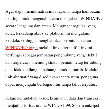
Agar dapat menikmati semua layanan tanpa hambatan,
penting untuk mengetahui cara mengakses WINDAH99
secara langsung dan aman. Mengingat regulasi yang
ketat, terkadang akses ke platform ini mengalami
kendala, sehingga menghadirkan kebutuhan akan
WINDAH99 login
melalui link alternatif. Link ini
berfungsi sebagai jembatan penghubung yang efektif
dan terpercaya, memungkinkan pemain tetap terhubung
dan tidak kehilangan peluang untuk bertaruh. Melalui
link alternatif yang disediakan secara rutin, pengguna
dapat menjelajahi berbagai fitur tanpa takut terputus.
Selain kemudahan akses, keamanan data dan transaksi
menjadi prioritas utama WINDAH99. Sistem enkripsi