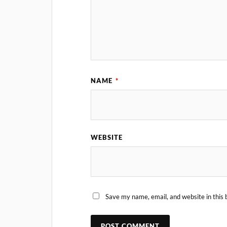
NAME
*
WEBSITE
Save my name, email, and website in this 