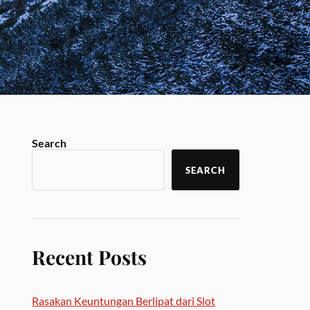
Search
SEARCH
Recent Posts
Rasakan Keuntungan Berlipat dari Slot