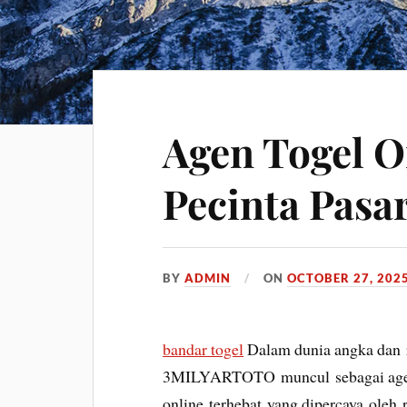
Agen Togel O
Pecinta Pasa
BY
ADMIN
ON
OCTOBER 27, 202
bandar togel
Dalam dunia angka dan 
3MILYARTOTO muncul sebagai agen 
online terhebat yang dipercaya oleh