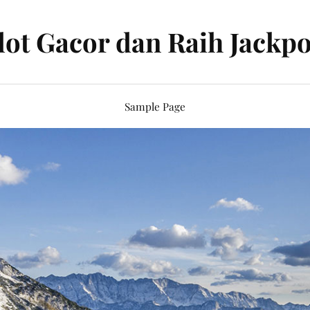
lot Gacor dan Raih Jackpo
Sample Page