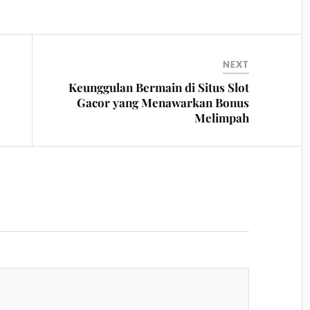
NEXT
Keunggulan Bermain di Situs Slot
Gacor yang Menawarkan Bonus
Melimpah