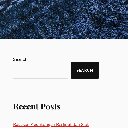
Search
SEARCH
Recent Posts
Rasakan Keuntungan Berlipat dari Slot