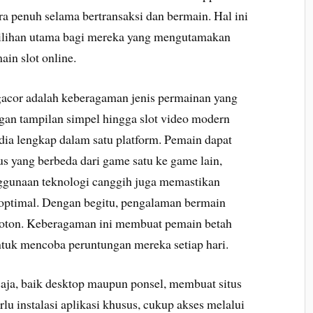
a penuh selama bertransaksi dan bermain. Hal ini
 pilihan utama bagi mereka yang mengutamakan
in slot online.
t gacor adalah keberagaman jenis permainan yang
engan tampilan simpel hingga slot video modern
edia lengkap dalam satu platform. Pemain dapat
s yang berbeda dari game satu ke game lain,
ggunaan teknologi canggih juga memastikan
p optimal. Dengan begitu, pengalaman bermain
noton. Keberagaman ini membuat pemain betah
ntuk mencoba peruntungan mereka setiap hari.
aja, baik desktop maupun ponsel, membuat situs
rlu instalasi aplikasi khusus, cukup akses melalui