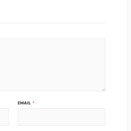
EMAIL
*