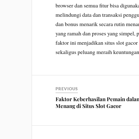
browser dan semua fitur bisa digunak
melindungi data dan transaksi penggu
dan bonus menarik secara rutin menam
yang ramah dan proses yang simpel, 
faktor ini menjadikan situs slot gaco
sekaligus peluang meraih keuntungan 
PREVIOUS
Faktor Keberhasilan Pemain dala
Menang di Situs Slot Gacor