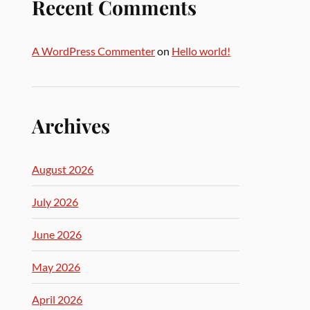
Recent Comments
A WordPress Commenter
on
Hello world!
Archives
August 2026
July 2026
June 2026
May 2026
April 2026