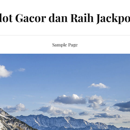
lot Gacor dan Raih Jackpo
Sample Page