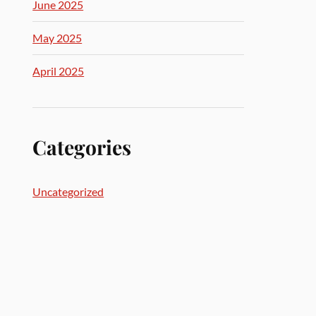
June 2025
May 2025
April 2025
Categories
Uncategorized