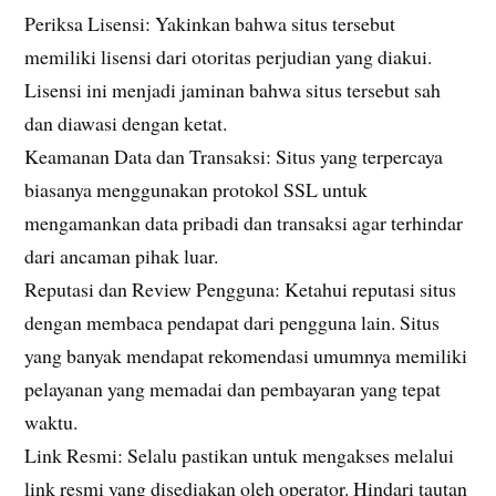
Periksa Lisensi: Yakinkan bahwa situs tersebut
memiliki lisensi dari otoritas perjudian yang diakui.
Lisensi ini menjadi jaminan bahwa situs tersebut sah
dan diawasi dengan ketat.
Keamanan Data dan Transaksi: Situs yang terpercaya
biasanya menggunakan protokol SSL untuk
mengamankan data pribadi dan transaksi agar terhindar
dari ancaman pihak luar.
Reputasi dan Review Pengguna: Ketahui reputasi situs
dengan membaca pendapat dari pengguna lain. Situs
yang banyak mendapat rekomendasi umumnya memiliki
pelayanan yang memadai dan pembayaran yang tepat
waktu.
Link Resmi: Selalu pastikan untuk mengakses melalui
link resmi yang disediakan oleh operator. Hindari tautan