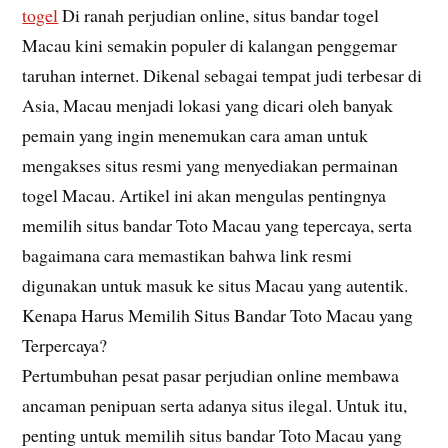
togel
Di ranah perjudian online, situs bandar togel
Macau kini semakin populer di kalangan penggemar
taruhan internet. Dikenal sebagai tempat judi terbesar di
Asia, Macau menjadi lokasi yang dicari oleh banyak
pemain yang ingin menemukan cara aman untuk
mengakses situs resmi yang menyediakan permainan
togel Macau. Artikel ini akan mengulas pentingnya
memilih situs bandar Toto Macau yang tepercaya, serta
bagaimana cara memastikan bahwa link resmi
digunakan untuk masuk ke situs Macau yang autentik.
Kenapa Harus Memilih Situs Bandar Toto Macau yang
Terpercaya?
Pertumbuhan pesat pasar perjudian online membawa
ancaman penipuan serta adanya situs ilegal. Untuk itu,
penting untuk memilih situs bandar Toto Macau yang