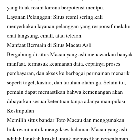
yang tidak resmi karena berpotensi menipu.
Layanan Pelanggan: Situs resmi sering kali
menyediakan layanan pelanggan yang responsif melalui
chat langsung, email, atau telefon.
Manfaat Bermain di Situs Macau Asli
Bergabung di situs Macau yang asli menawarkan banyak
manfaat, termasuk keamanan data, cepatnya proses
pembayaran, dan akses ke berbagai permainan menarik
seperti togel, kasino, dan taruhan olahraga. Selain itu,
pemain dapat memastikan bahwa kemenangan akan
dibayarkan sesuai ketentuan tanpa adanya manipulasi.
Kesimpulan
Memilih situs bandar Toto Macau dan menggunakan
link resmi untuk mengakses halaman Macau yang asli
adalah langkah krusial untuk memastikan pengalaman