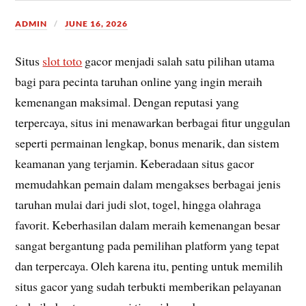
ADMIN
JUNE 16, 2026
Situs
slot toto
gacor menjadi salah satu pilihan utama
bagi para pecinta taruhan online yang ingin meraih
kemenangan maksimal. Dengan reputasi yang
terpercaya, situs ini menawarkan berbagai fitur unggulan
seperti permainan lengkap, bonus menarik, dan sistem
keamanan yang terjamin. Keberadaan situs gacor
memudahkan pemain dalam mengakses berbagai jenis
taruhan mulai dari judi slot, togel, hingga olahraga
favorit. Keberhasilan dalam meraih kemenangan besar
sangat bergantung pada pemilihan platform yang tepat
dan terpercaya. Oleh karena itu, penting untuk memilih
situs gacor yang sudah terbukti memberikan pelayanan