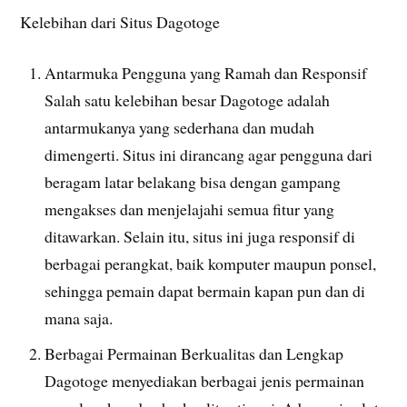
Kelebihan dari Situs Dagotoge
Antarmuka Pengguna yang Ramah dan Responsif
Salah satu kelebihan besar Dagotoge adalah
antarmukanya yang sederhana dan mudah
dimengerti. Situs ini dirancang agar pengguna dari
beragam latar belakang bisa dengan gampang
mengakses dan menjelajahi semua fitur yang
ditawarkan. Selain itu, situs ini juga responsif di
berbagai perangkat, baik komputer maupun ponsel,
sehingga pemain dapat bermain kapan pun dan di
mana saja.
Berbagai Permainan Berkualitas dan Lengkap
Dagotoge menyediakan berbagai jenis permainan