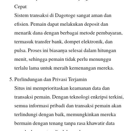
Cepat
Sistem transaksi di Dagotoge sangat aman dan
efisien. Pemain dapat melakukan deposit dan
menarik dana dengan berbagai metode pembayaran,
termasuk transfer bank, dompet elektronik, dan
pulsa. Proses ini biasanya selesai dalam hitungan
menit, sehingga pemain tidak perlu menunggu
terlalu lama untuk meraih kemenangan mereka.
Perlindungan dan Privasi Terjamin
Situs ini memprioritaskan keamanan data dan
transaksi pemain. Dengan teknologi enkripsi terkini,
semua informasi pribadi dan transaksi pemain akan
terlindungi dengan baik, memungkinkan mereka
bermain dengan tenang tanpa rasa khawatir data