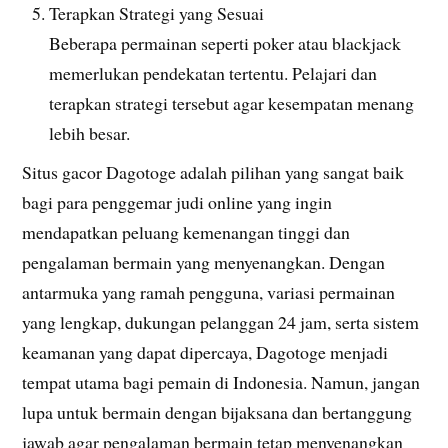
Terapkan Strategi yang Sesuai
Beberapa permainan seperti poker atau blackjack
memerlukan pendekatan tertentu. Pelajari dan
terapkan strategi tersebut agar kesempatan menang
lebih besar.
Situs gacor Dagotoge adalah pilihan yang sangat baik
bagi para penggemar judi online yang ingin
mendapatkan peluang kemenangan tinggi dan
pengalaman bermain yang menyenangkan. Dengan
antarmuka yang ramah pengguna, variasi permainan
yang lengkap, dukungan pelanggan 24 jam, serta sistem
keamanan yang dapat dipercaya, Dagotoge menjadi
tempat utama bagi pemain di Indonesia. Namun, jangan
lupa untuk bermain dengan bijaksana dan bertanggung
jawab agar pengalaman bermain tetap menyenangkan