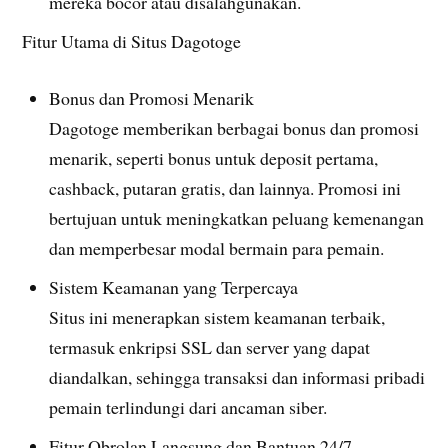
mereka bocor atau disalahgunakan.
Fitur Utama di Situs Dagotoge
Bonus dan Promosi Menarik
Dagotoge memberikan berbagai bonus dan promosi
menarik, seperti bonus untuk deposit pertama,
cashback, putaran gratis, dan lainnya. Promosi ini
bertujuan untuk meningkatkan peluang kemenangan
dan memperbesar modal bermain para pemain.
Sistem Keamanan yang Terpercaya
Situs ini menerapkan sistem keamanan terbaik,
termasuk enkripsi SSL dan server yang dapat
diandalkan, sehingga transaksi dan informasi pribadi
pemain terlindungi dari ancaman siber.
Fitur Obrolan Langsung dan Bantuan 24/7