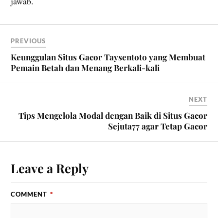
jawab.
PREVIOUS
Keunggulan Situs Gacor Taysentoto yang Membuat
Pemain Betah dan Menang Berkali-kali
NEXT
Tips Mengelola Modal dengan Baik di Situs Gacor
Sejuta77 agar Tetap Gacor
Leave a Reply
COMMENT
*