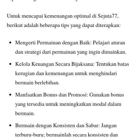
Untuk mencapai kemenangan optimal di Sejuta77,
berikut adalah beberapa tips yang dapat diterapkan:
Mengerti Permainan dengan Baik: Pelajari aturan
dan strategi dari permainan yang ingin dimainkan.
Kelola Keuangan Secara Bijaksana: Tentukan batas
kerugian dan kemenangan untuk menghindari
bermain berlebihan.
Manfaatkan Bonus dan Promosi: Gunakan bonus
yang tersedia untuk meningkatkan modal dalam
bermain.
Bermain dengan Konsisten dan Sabar: Jangan
terburu-buru; bermainlah secara konsisten dan