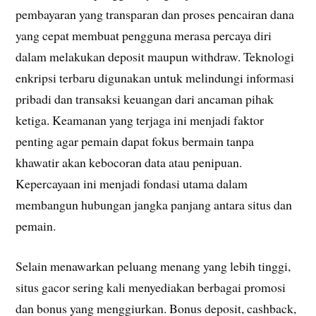
pembayaran yang transparan dan proses pencairan dana
yang cepat membuat pengguna merasa percaya diri
dalam melakukan deposit maupun withdraw. Teknologi
enkripsi terbaru digunakan untuk melindungi informasi
pribadi dan transaksi keuangan dari ancaman pihak
ketiga. Keamanan yang terjaga ini menjadi faktor
penting agar pemain dapat fokus bermain tanpa
khawatir akan kebocoran data atau penipuan.
Kepercayaan ini menjadi fondasi utama dalam
membangun hubungan jangka panjang antara situs dan
pemain.
Selain menawarkan peluang menang yang lebih tinggi,
situs gacor sering kali menyediakan berbagai promosi
dan bonus yang menggiurkan. Bonus deposit, cashback,