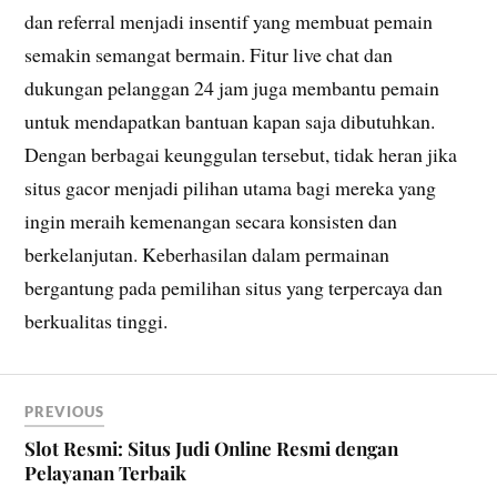
dan referral menjadi insentif yang membuat pemain
semakin semangat bermain. Fitur live chat dan
dukungan pelanggan 24 jam juga membantu pemain
untuk mendapatkan bantuan kapan saja dibutuhkan.
Dengan berbagai keunggulan tersebut, tidak heran jika
situs gacor menjadi pilihan utama bagi mereka yang
ingin meraih kemenangan secara konsisten dan
berkelanjutan. Keberhasilan dalam permainan
bergantung pada pemilihan situs yang terpercaya dan
berkualitas tinggi.
PREVIOUS
Slot Resmi: Situs Judi Online Resmi dengan
Pelayanan Terbaik