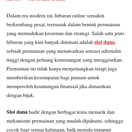
Dalam era modern ini, hiburan online semakin
berkembang pesat, termasuk dalam bentuk permainan
yang memadukan keseruan dan strategi. Salah satu jenis
slot dana
hiburan yang kini banyak diminati adalah
,
sebuah permainan yang menawarkan sensasi adrenalin
tinggi dengan peluang kemenangan yang menggiurkan.
Permainan ini tidak hanya menyenangkan tetapi juga
memberikan kesempatan bagi pemain untuk
memperoleh keuntungan finansial jika dimainkan
dengan bijak.
Slot dana
hadir dengan berbagai tema menarik dan
mekanisme permainan yang mudah dipahami, sehingga
cocok bagi semua kalangan, baik pemula maupun