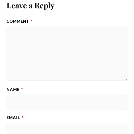
Leave a Reply
COMMENT
*
NAME
*
EMAIL
*