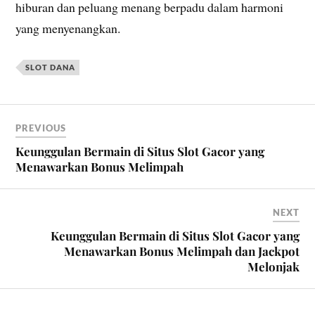
hiburan dan peluang menang berpadu dalam harmoni
yang menyenangkan.
SLOT DANA
PREVIOUS
Keunggulan Bermain di Situs Slot Gacor yang
Menawarkan Bonus Melimpah
NEXT
Keunggulan Bermain di Situs Slot Gacor yang
Menawarkan Bonus Melimpah dan Jackpot
Melonjak