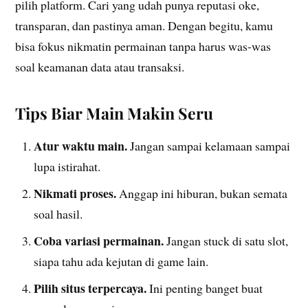
pilih platform. Cari yang udah punya reputasi oke,
transparan, dan pastinya aman. Dengan begitu, kamu
bisa fokus nikmatin permainan tanpa harus was-was
soal keamanan data atau transaksi.
Tips Biar Main Makin Seru
Atur waktu main.
Jangan sampai kelamaan sampai
lupa istirahat.
Nikmati proses.
Anggap ini hiburan, bukan semata
soal hasil.
Coba variasi permainan.
Jangan stuck di satu slot,
siapa tahu ada kejutan di game lain.
Pilih situs terpercaya.
Ini penting banget buat