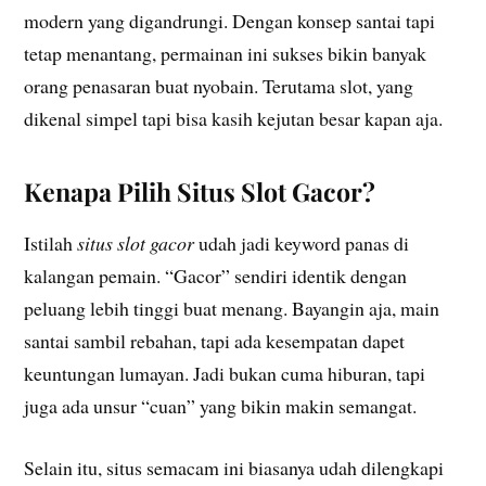
modern yang digandrungi. Dengan konsep santai tapi
tetap menantang, permainan ini sukses bikin banyak
orang penasaran buat nyobain. Terutama slot, yang
dikenal simpel tapi bisa kasih kejutan besar kapan aja.
Kenapa Pilih Situs Slot Gacor?
Istilah
situs slot gacor
udah jadi keyword panas di
kalangan pemain. “Gacor” sendiri identik dengan
peluang lebih tinggi buat menang. Bayangin aja, main
santai sambil rebahan, tapi ada kesempatan dapet
keuntungan lumayan. Jadi bukan cuma hiburan, tapi
juga ada unsur “cuan” yang bikin makin semangat.
Selain itu, situs semacam ini biasanya udah dilengkapi