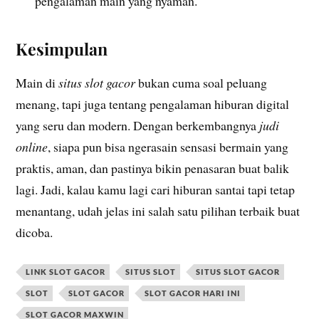
pengalaman main yang nyaman.
Kesimpulan
Main di
situs slot gacor
bukan cuma soal peluang
menang, tapi juga tentang pengalaman hiburan digital
yang seru dan modern. Dengan berkembangnya
judi
online
, siapa pun bisa ngerasain sensasi bermain yang
praktis, aman, dan pastinya bikin penasaran buat balik
lagi. Jadi, kalau kamu lagi cari hiburan santai tapi tetap
menantang, udah jelas ini salah satu pilihan terbaik buat
dicoba.
LINK SLOT GACOR
SITUS SLOT
SITUS SLOT GACOR
SLOT
SLOT GACOR
SLOT GACOR HARI INI
SLOT GACOR MAXWIN