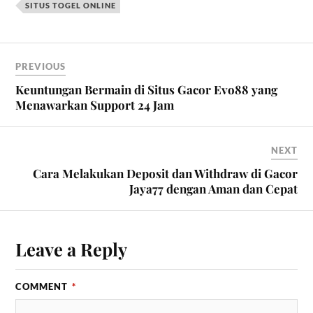
SITUS TOGEL ONLINE
PREVIOUS
Keuntungan Bermain di Situs Gacor Evo88 yang
Menawarkan Support 24 Jam
NEXT
Cara Melakukan Deposit dan Withdraw di Gacor
Jaya77 dengan Aman dan Cepat
Leave a Reply
COMMENT
*