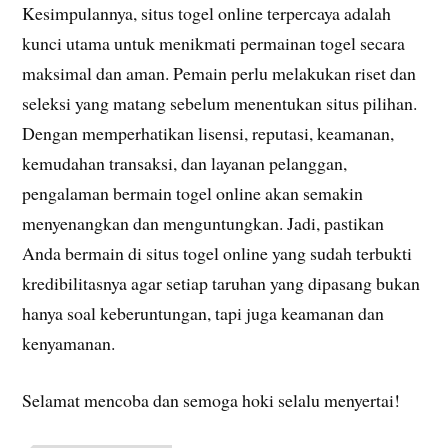
Kesimpulannya, situs togel online terpercaya adalah
kunci utama untuk menikmati permainan togel secara
maksimal dan aman. Pemain perlu melakukan riset dan
seleksi yang matang sebelum menentukan situs pilihan.
Dengan memperhatikan lisensi, reputasi, keamanan,
kemudahan transaksi, dan layanan pelanggan,
pengalaman bermain togel online akan semakin
menyenangkan dan menguntungkan. Jadi, pastikan
Anda bermain di situs togel online yang sudah terbukti
kredibilitasnya agar setiap taruhan yang dipasang bukan
hanya soal keberuntungan, tapi juga keamanan dan
kenyamanan.
Selamat mencoba dan semoga hoki selalu menyertai!