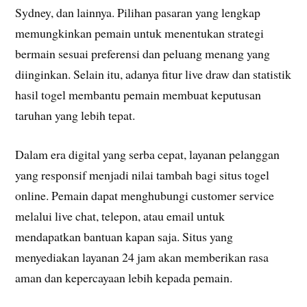
Sydney, dan lainnya. Pilihan pasaran yang lengkap
memungkinkan pemain untuk menentukan strategi
bermain sesuai preferensi dan peluang menang yang
diinginkan. Selain itu, adanya fitur live draw dan statistik
hasil togel membantu pemain membuat keputusan
taruhan yang lebih tepat.
Dalam era digital yang serba cepat, layanan pelanggan
yang responsif menjadi nilai tambah bagi situs togel
online. Pemain dapat menghubungi customer service
melalui live chat, telepon, atau email untuk
mendapatkan bantuan kapan saja. Situs yang
menyediakan layanan 24 jam akan memberikan rasa
aman dan kepercayaan lebih kepada pemain.