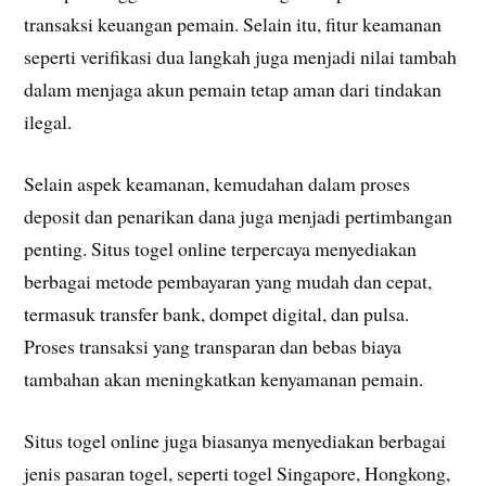
transaksi keuangan pemain. Selain itu, fitur keamanan
seperti verifikasi dua langkah juga menjadi nilai tambah
dalam menjaga akun pemain tetap aman dari tindakan
ilegal.
Selain aspek keamanan, kemudahan dalam proses
deposit dan penarikan dana juga menjadi pertimbangan
penting. Situs togel online terpercaya menyediakan
berbagai metode pembayaran yang mudah dan cepat,
termasuk transfer bank, dompet digital, dan pulsa.
Proses transaksi yang transparan dan bebas biaya
tambahan akan meningkatkan kenyamanan pemain.
Situs togel online juga biasanya menyediakan berbagai
jenis pasaran togel, seperti togel Singapore, Hongkong,