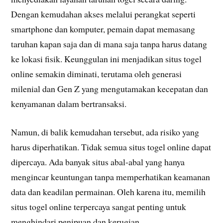
Dengan kemudahan akses melalui perangkat seperti
smartphone dan komputer, pemain dapat memasang
taruhan kapan saja dan di mana saja tanpa harus datang
ke lokasi fisik. Keunggulan ini menjadikan situs togel
online semakin diminati, terutama oleh generasi
milenial dan Gen Z yang mengutamakan kecepatan dan
kenyamanan dalam bertransaksi.
Namun, di balik kemudahan tersebut, ada risiko yang
harus diperhatikan. Tidak semua situs togel online dapat
dipercaya. Ada banyak situs abal-abal yang hanya
mengincar keuntungan tanpa memperhatikan keamanan
data dan keadilan permainan. Oleh karena itu, memilih
situs togel online terpercaya sangat penting untuk
menghindari penipuan dan kerugian.