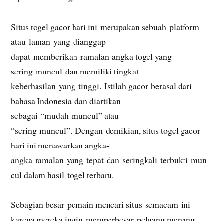
Situs togel gacor hari ini merupakan sebuah platform
atau laman yang dianggap
dapat memberikan ramalan angka togel yang
sering muncul dan memiliki tingkat
keberhasilan yang tinggi. Istilah gacor berasal dari
bahasa Indonesia dan diartikan
sebagai “mudah muncul” atau
“sering muncul”. Dengan demikian, situs togel gacor
hari ini menawarkan angka-
angka ramalan yang tepat dan seringkali terbukti mun
cul dalam hasil togel terbaru.
Sebagian besar pemain mencari situs semacam ini
karena mereka ingin memperbesar peluang menang