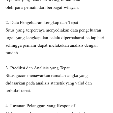
oleh para pemain dari berbagai wilayah.
2. Data Pengeluaran Lengkap dan Tepat
Situs yang terpercaya menyediakan data pengeluaran
togel yang lengkap dan selalu diperbaharui setiap hari,
sehingga pemain dapat melakukan analisis dengan
mudah.
3. Prediksi dan Analisis yang Tepat
Situs gacor menawarkan ramalan angka yang
didasarkan pada analisis statistik yang valid dan
terbukti tepat.
4. Layanan Pelanggan yang Responsif