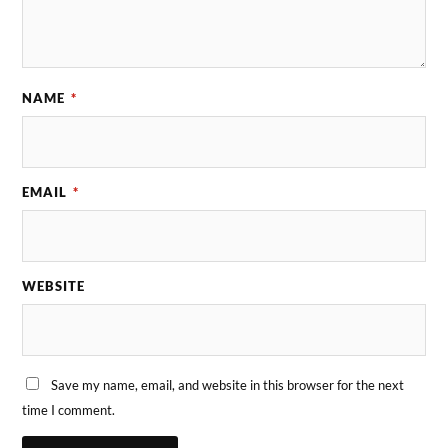
NAME
*
EMAIL
*
WEBSITE
Save my name, email, and website in this browser for the next
time I comment.