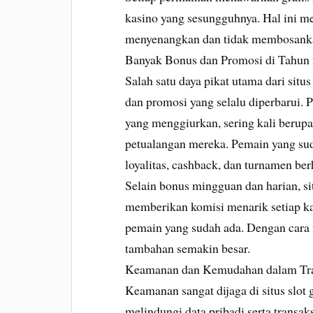
kasino yang sesungguhnya. Hal ini 
menyenangkan dan tidak membosank
Banyak Bonus dan Promosi di Tahun
Salah satu daya pikat utama dari situ
dan promosi yang selalu diperbarui.
yang menggiurkan, sering kali berup
petualangan mereka. Pemain yang su
loyalitas, cashback, dan turnamen ber
Selain bonus mingguan dan harian, sit
memberikan komisi menarik setiap ka
pemain yang sudah ada. Dengan cara
tambahan semakin besar.
Keamanan dan Kemudahan dalam Tra
Keamanan sangat dijaga di situs slot
melindungi data pribadi serta transa