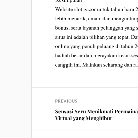
Website slot gacor untuk tahun baru
lebih menarik, aman, dan menguntungk
bonus, serta layanan pelanggan yang
situs ini adalah pilihan yang tepat. D
online yang penuh peluang di tahun 
hadiah besar dan merayakan kesukses
canggih ini. Mainkan sekarang dan 
PREVIOUS
Sensasi Seru Menikmati Permain
Virtual yang Menghibur