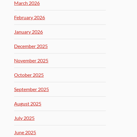
March 2026
February 2026
January 2026
December 2025
November 2025
October 2025
September 2025
August 2025
July 2025
June 2025