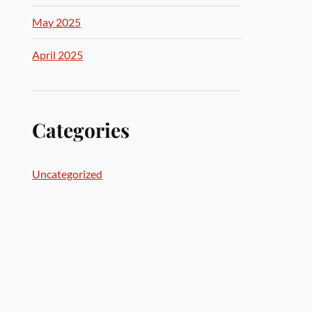
May 2025
April 2025
Categories
Uncategorized