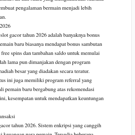
membuat pengalaman bermain menjadi lebih
an.
 2026
s slot gacor tahun 2026 adalah banyaknya bonus
 Pemain baru biasanya mendapat bonus sambutan
a free spins dan tambahan saldo untuk memulai
dah lama pun dimanjakan dengan program
hadiah besar yang diadakan secara teratur.
us ini juga memiliki program referral yang
li pemain baru bergabung atas rekomendasi
 ini, kesempatan untuk mendapatkan keuntungan
nsaksi
 gacor tahun 2026. Sistem enkripsi yang canggih
ksi keuangan para pemain. Tersedia beberapa