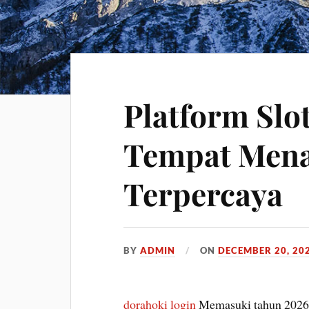
Platform Slot
Tempat Mena
Terpercaya
BY
ADMIN
ON
DECEMBER 20, 20
dorahoki login
Memasuki tahun 2026, 