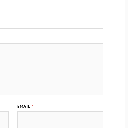
EMAIL
*