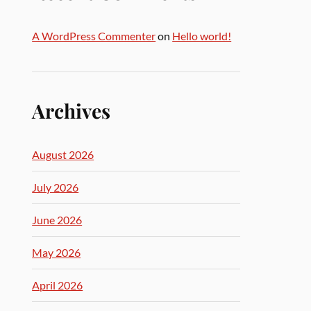
A WordPress Commenter
on
Hello world!
Archives
August 2026
July 2026
June 2026
May 2026
April 2026