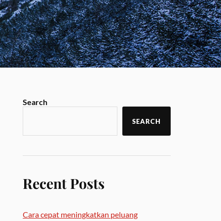
Search
SEARCH
Recent Posts
Cara cepat meningkatkan peluang