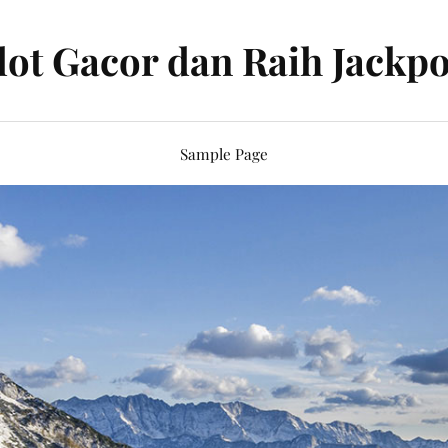
lot Gacor dan Raih Jackpo
Sample Page