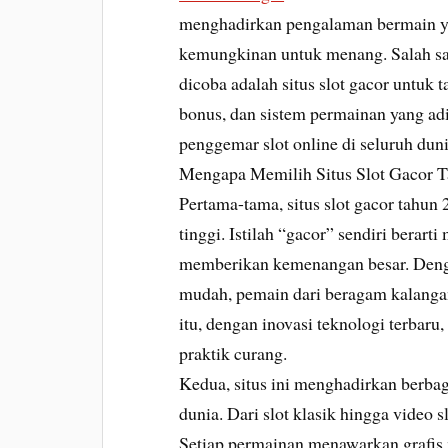
menghadirkan pengalaman bermain y
kemungkinan untuk menang. Salah sat
dicoba adalah situs slot gacor untuk t
bonus, dan sistem permainan yang adil
penggemar slot online di seluruh duni
Mengapa Memilih Situs Slot Gacor 
Pertama-tama, situs slot gacor tahun
tinggi. Istilah “gacor” sendiri berarti
memberikan kemenangan besar. Deng
mudah, pemain dari beragam kalangan
itu, dengan inovasi teknologi terbaru, 
praktik curang.
Kedua, situs ini menghadirkan berbaga
dunia. Dari slot klasik hingga video 
Setiap permainan menawarkan grafis