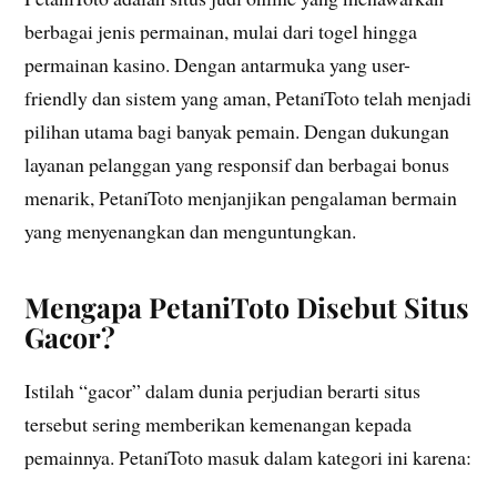
berbagai jenis permainan, mulai dari togel hingga
permainan kasino. Dengan antarmuka yang user-
friendly dan sistem yang aman, PetaniToto telah menjadi
pilihan utama bagi banyak pemain. Dengan dukungan
layanan pelanggan yang responsif dan berbagai bonus
menarik, PetaniToto menjanjikan pengalaman bermain
yang menyenangkan dan menguntungkan.
Mengapa PetaniToto Disebut Situs
Gacor?
Istilah “gacor” dalam dunia perjudian berarti situs
tersebut sering memberikan kemenangan kepada
pemainnya. PetaniToto masuk dalam kategori ini karena: