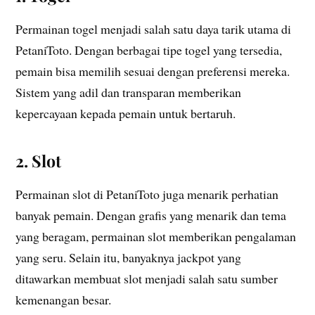
Permainan togel menjadi salah satu daya tarik utama di
PetaniToto. Dengan berbagai tipe togel yang tersedia,
pemain bisa memilih sesuai dengan preferensi mereka.
Sistem yang adil dan transparan memberikan
kepercayaan kepada pemain untuk bertaruh.
2. Slot
Permainan slot di PetaniToto juga menarik perhatian
banyak pemain. Dengan grafis yang menarik dan tema
yang beragam, permainan slot memberikan pengalaman
yang seru. Selain itu, banyaknya jackpot yang
ditawarkan membuat slot menjadi salah satu sumber
kemenangan besar.