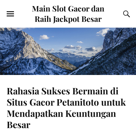
Main Slot Gacor dan
Raih Jackpot Besar
Rahasia Sukses Bermain di
Situs Gacor Petanitoto untuk
Mendapatkan Keuntungan
Besar