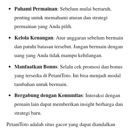
Pahami Permainan
: Sebelum mulai bertaruh,
penting untuk memahami aturan dan strategi
permainan yang Anda pilih.
Kelola Keuangan
: Atur anggaran sebelum bermain
dan patuhi batasan tersebut. Jangan bermain dengan
uang yang Anda tidak mampu kehilangan.
Manfaatkan Bonus
: Selalu cek promosi dan bonus
yang tersedia di PetaniToto. Ini bisa menjadi modal
tambahan untuk bermain.
Bergabung dengan Komunitas
: Interaksi dengan
pemain lain dapat memberikan insight berharga dan
strategi baru.
PetaniToto adalah situs gacor yang dapat diandalkan