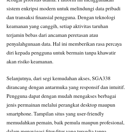
sistem enkripsi modern untuk melindungi data pribadi
dan transaksi finansial pengguna. Dengan teknologi
keamanan yang canggih, setiap aktivitas taruhan
terjamin bebas dari ancaman peretasan atau
penyalahgunaan data. Hal ini memberikan rasa percaya
diri kepada pengguna untuk bermain tanpa khawatir
akan risiko keamanan.
Selanjutnya, dari segi kemudahan akses, SGA338
dirancang dengan antarmuka yang responsif dan intuitif.
Pengguna dapat dengan mudah mengakses berbagai
jenis permainan melalui perangkat desktop maupun
smartphone. Tampilan situs yang user-friendly
memudahkan pemain, baik pemula maupun profesional,
dalam menavigasi fitur-fitur yang tersedia tanpa