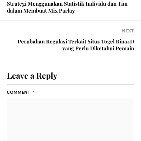
Strategi Menggunakan Statistik Individu dan Tim
dalam Membuat Mix Parlay
NEXT
Perubahan Regulasi Terkait Situs Togel Rina4D
yang Perlu Diketahui Pemain
Leave a Reply
COMMENT
*