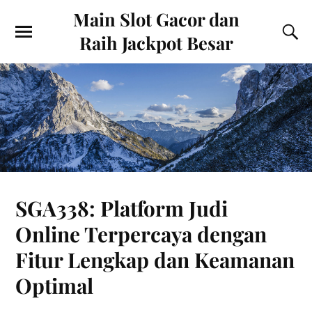
Main Slot Gacor dan
Raih Jackpot Besar
SGA338: Platform Judi
Online Terpercaya dengan
Fitur Lengkap dan Keamanan
Optimal