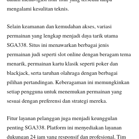
mengalami kesulitan teknis.
Selain keamanan dan kemudahan akses, variasi
permainan yang lengkap menjadi daya tarik utama
SGA338. Situs ini menawarkan berbagai jenis
permainan judi seperti slot online dengan beragam tema
menarik, permainan kartu klasik seperti poker dan
blackjack, serta taruhan olahraga dengan berbagai
pilihan pertandingan. Keberagaman ini memungkinkan
setiap pengguna untuk menemukan permainan yang
sesuai dengan preferensi dan strategi mereka.
Fitur layanan pelanggan juga menjadi keunggulan
penting SGA338. Platform ini menyediakan layanan
dukungan 24 jam yang responsif dan profesional. Tim