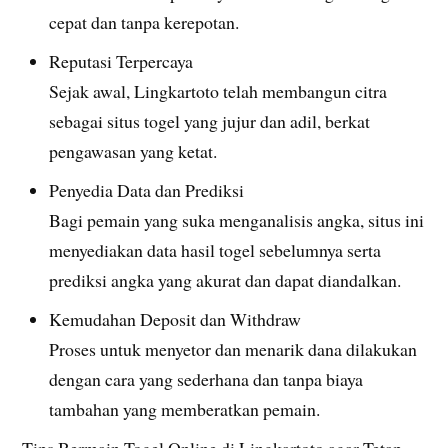
cepat dan tanpa kerepotan.
Reputasi Terpercaya
Sejak awal, Lingkartoto telah membangun citra
sebagai situs togel yang jujur dan adil, berkat
pengawasan yang ketat.
Penyedia Data dan Prediksi
Bagi pemain yang suka menganalisis angka, situs ini
menyediakan data hasil togel sebelumnya serta
prediksi angka yang akurat dan dapat diandalkan.
Kemudahan Deposit dan Withdraw
Proses untuk menyetor dan menarik dana dilakukan
dengan cara yang sederhana dan tanpa biaya
tambahan yang memberatkan pemain.