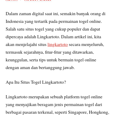
Dalam zaman digital saat ini, semakin banyak orang di
Indonesia yang tertarik pada permainan togel online.
Salah satu situs togel yang cukup populer dan dapat
dipercaya adalah Lingkartoto. Dalam artikel ini, kita
akan menjelajahi situs
lingkartoto
secara menyeluruh,
termasuk sejarahnya, fitur-fitur yang ditawarkan,
keunggulan, serta tips untuk bermain togel online
dengan aman dan bertanggung jawab.
Apa Itu Situs Togel Lingkartoto?
Lingkartoto merupakan sebuah platform togel online
yang menyajikan beragam jenis permainan togel dari
berbagai pasaran terkenal, seperti Singapore, Hongkong,