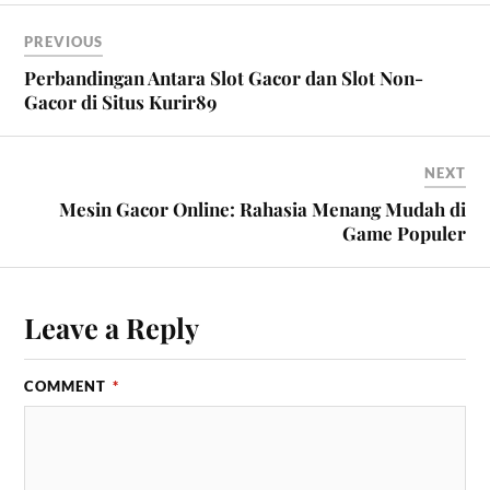
PREVIOUS
Perbandingan Antara Slot Gacor dan Slot Non-
Gacor di Situs Kurir89
NEXT
Mesin Gacor Online: Rahasia Menang Mudah di
Game Populer
Leave a Reply
COMMENT
*