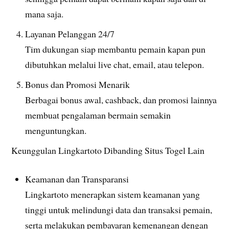
mana saja.
Layanan Pelanggan 24/7
Tim dukungan siap membantu pemain kapan pun
dibutuhkan melalui live chat, email, atau telepon.
Bonus dan Promosi Menarik
Berbagai bonus awal, cashback, dan promosi lainnya
membuat pengalaman bermain semakin
menguntungkan.
Keunggulan Lingkartoto Dibanding Situs Togel Lain
Keamanan dan Transparansi
Lingkartoto menerapkan sistem keamanan yang
tinggi untuk melindungi data dan transaksi pemain,
serta melakukan pembayaran kemenangan dengan