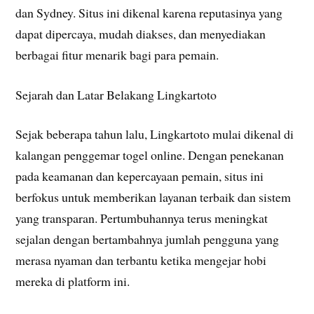
dan Sydney. Situs ini dikenal karena reputasinya yang
dapat dipercaya, mudah diakses, dan menyediakan
berbagai fitur menarik bagi para pemain.
Sejarah dan Latar Belakang Lingkartoto
Sejak beberapa tahun lalu, Lingkartoto mulai dikenal di
kalangan penggemar togel online. Dengan penekanan
pada keamanan dan kepercayaan pemain, situs ini
berfokus untuk memberikan layanan terbaik dan sistem
yang transparan. Pertumbuhannya terus meningkat
sejalan dengan bertambahnya jumlah pengguna yang
merasa nyaman dan terbantu ketika mengejar hobi
mereka di platform ini.