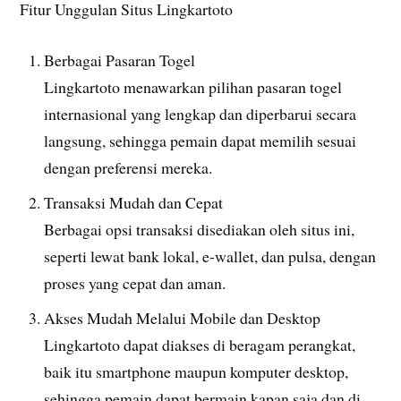
Fitur Unggulan Situs Lingkartoto
Berbagai Pasaran Togel
Lingkartoto menawarkan pilihan pasaran togel
internasional yang lengkap dan diperbarui secara
langsung, sehingga pemain dapat memilih sesuai
dengan preferensi mereka.
Transaksi Mudah dan Cepat
Berbagai opsi transaksi disediakan oleh situs ini,
seperti lewat bank lokal, e-wallet, dan pulsa, dengan
proses yang cepat dan aman.
Akses Mudah Melalui Mobile dan Desktop
Lingkartoto dapat diakses di beragam perangkat,
baik itu smartphone maupun komputer desktop,
sehingga pemain dapat bermain kapan saja dan di