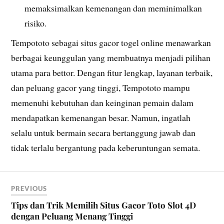
memaksimalkan kemenangan dan meminimalkan
risiko.
Tempototo sebagai situs gacor togel online menawarkan
berbagai keunggulan yang membuatnya menjadi pilihan
utama para bettor. Dengan fitur lengkap, layanan terbaik,
dan peluang gacor yang tinggi, Tempototo mampu
memenuhi kebutuhan dan keinginan pemain dalam
mendapatkan kemenangan besar. Namun, ingatlah
selalu untuk bermain secara bertanggung jawab dan
tidak terlalu bergantung pada keberuntungan semata.
PREVIOUS
Tips dan Trik Memilih Situs Gacor Toto Slot 4D
dengan Peluang Menang Tinggi