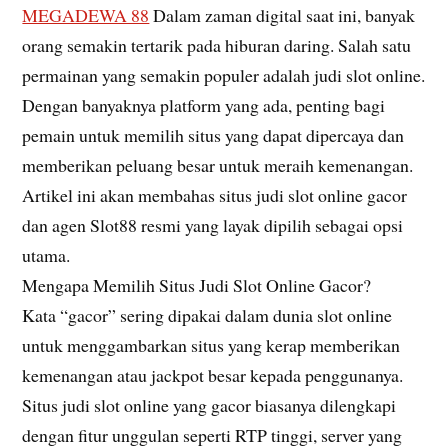
MEGADEWA 88
Dalam zaman digital saat ini, banyak
orang semakin tertarik pada hiburan daring. Salah satu
permainan yang semakin populer adalah judi slot online.
Dengan banyaknya platform yang ada, penting bagi
pemain untuk memilih situs yang dapat dipercaya dan
memberikan peluang besar untuk meraih kemenangan.
Artikel ini akan membahas situs judi slot online gacor
dan agen Slot88 resmi yang layak dipilih sebagai opsi
utama.
Mengapa Memilih Situs Judi Slot Online Gacor?
Kata “gacor” sering dipakai dalam dunia slot online
untuk menggambarkan situs yang kerap memberikan
kemenangan atau jackpot besar kepada penggunanya.
Situs judi slot online yang gacor biasanya dilengkapi
dengan fitur unggulan seperti RTP tinggi, server yang