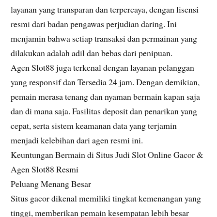
layanan yang transparan dan terpercaya, dengan lisensi
resmi dari badan pengawas perjudian daring. Ini
menjamin bahwa setiap transaksi dan permainan yang
dilakukan adalah adil dan bebas dari penipuan.
Agen Slot88 juga terkenal dengan layanan pelanggan
yang responsif dan Tersedia 24 jam. Dengan demikian,
pemain merasa tenang dan nyaman bermain kapan saja
dan di mana saja. Fasilitas deposit dan penarikan yang
cepat, serta sistem keamanan data yang terjamin
menjadi kelebihan dari agen resmi ini.
Keuntungan Bermain di Situs Judi Slot Online Gacor &
Agen Slot88 Resmi
Peluang Menang Besar
Situs gacor dikenal memiliki tingkat kemenangan yang
tinggi, memberikan pemain kesempatan lebih besar