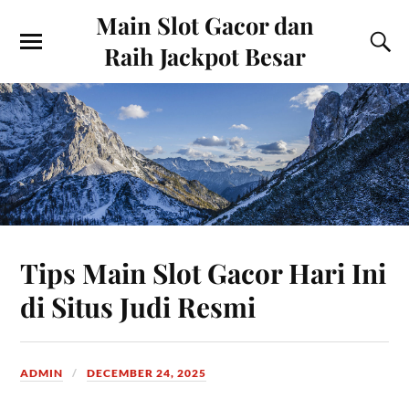
Main Slot Gacor dan
Raih Jackpot Besar
Tips Main Slot Gacor Hari Ini
di Situs Judi Resmi
ADMIN
DECEMBER 24, 2025