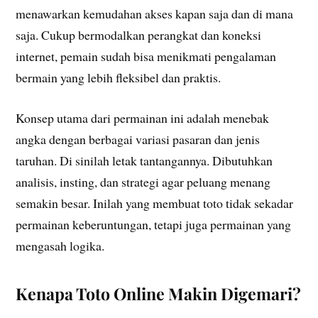
menawarkan kemudahan akses kapan saja dan di mana
saja. Cukup bermodalkan perangkat dan koneksi
internet, pemain sudah bisa menikmati pengalaman
bermain yang lebih fleksibel dan praktis.
Konsep utama dari permainan ini adalah menebak
angka dengan berbagai variasi pasaran dan jenis
taruhan. Di sinilah letak tantangannya. Dibutuhkan
analisis, insting, dan strategi agar peluang menang
semakin besar. Inilah yang membuat toto tidak sekadar
permainan keberuntungan, tetapi juga permainan yang
mengasah logika.
Kenapa Toto Online Makin Digemari?