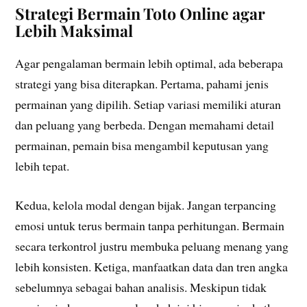
Strategi Bermain Toto Online agar
Lebih Maksimal
Agar pengalaman bermain lebih optimal, ada beberapa
strategi yang bisa diterapkan. Pertama, pahami jenis
permainan yang dipilih. Setiap variasi memiliki aturan
dan peluang yang berbeda. Dengan memahami detail
permainan, pemain bisa mengambil keputusan yang
lebih tepat.
Kedua, kelola modal dengan bijak. Jangan terpancing
emosi untuk terus bermain tanpa perhitungan. Bermain
secara terkontrol justru membuka peluang menang yang
lebih konsisten. Ketiga, manfaatkan data dan tren angka
sebelumnya sebagai bahan analisis. Meskipun tidak