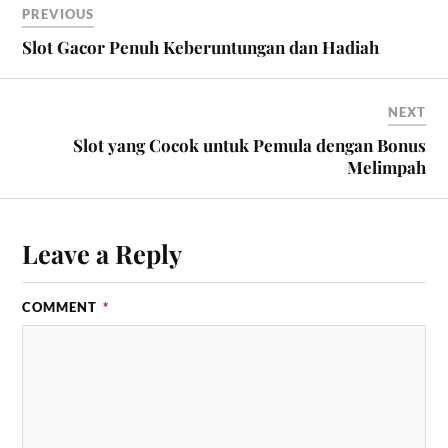
PREVIOUS
Slot Gacor Penuh Keberuntungan dan Hadiah
NEXT
Slot yang Cocok untuk Pemula dengan Bonus
Melimpah
Leave a Reply
COMMENT
*