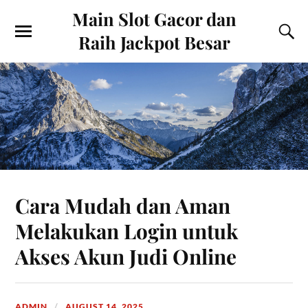
Main Slot Gacor dan
Raih Jackpot Besar
Cara Mudah dan Aman
Melakukan Login untuk
Akses Akun Judi Online
ADMIN
AUGUST 14, 2025