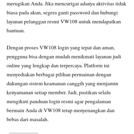
merugikan Anda. Jika mencurigai adanya aktivitas tidak
biasa pada akun, segera ganti password dan hubungi
layanan pelanggan resmi VW108 untuk mendapatkan
bantuan.
Dengan proses VW108 login yang tepat dan aman,
pengguna bisa dengan mudah menikmati layanan judi
online yang lengkap dan terpercaya. Platform ini
menyediakan berbagai pilihan permainan dengan
dukungan sistem keamanan canggih yang menjamin
kenyamanan setiap member. Jadi, pastikan selalu
mengikuti panduan login resmi agar pengalaman
bermain Anda di VW108 tetap menyenangkan dan
bebas dari masalah.