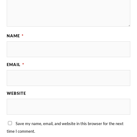
NAME
*
EMAIL
*
WEBSITE
Save my name, email, and website in this browser for the next
time I comment.