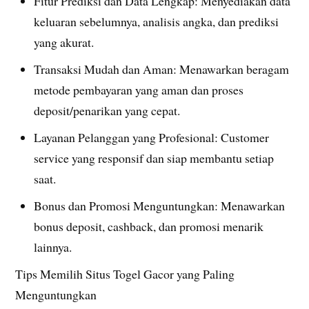
Fitur Prediksi dan Data Lengkap: Menyediakan data
keluaran sebelumnya, analisis angka, dan prediksi
yang akurat.
Transaksi Mudah dan Aman: Menawarkan beragam
metode pembayaran yang aman dan proses
deposit/penarikan yang cepat.
Layanan Pelanggan yang Profesional: Customer
service yang responsif dan siap membantu setiap
saat.
Bonus dan Promosi Menguntungkan: Menawarkan
bonus deposit, cashback, dan promosi menarik
lainnya.
Tips Memilih Situs Togel Gacor yang Paling
Menguntungkan