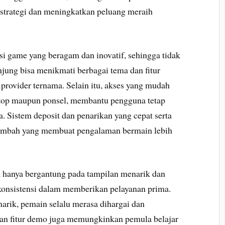
strategi dan meningkatkan peluang meraih
asi game yang beragam dan inovatif, sehingga tidak
ung bisa menikmati berbagai tema dan fitur
 provider ternama. Selain itu, akses yang mudah
ktop maupun ponsel, membantu pengguna tetap
a. Sistem deposit dan penarikan yang cepat serta
 tambah yang membuat pengalaman bermain lebih
ak hanya bergantung pada tampilan menarik dan
 konsistensi dalam memberikan pelayanan prima.
arik, pemain selalu merasa dihargai dan
ngan fitur demo juga memungkinkan pemula belajar