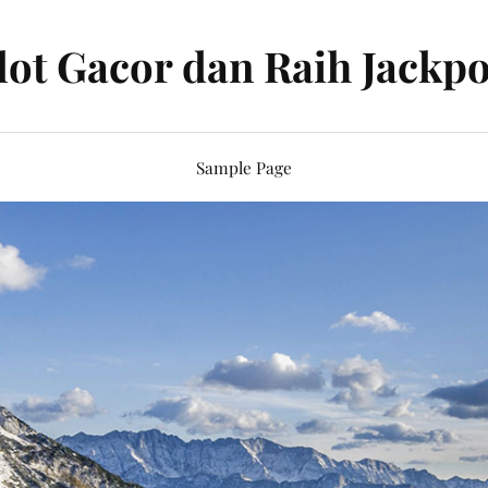
lot Gacor dan Raih Jackpo
Sample Page