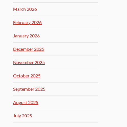
March 2026
February 2026
January 2026
December 2025
November 2025
October 2025
September 2025
August 2025
July 2025