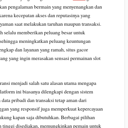
atkan pengalaman bermain yang menyenangkan dan
karena kecepatan akses dan reputasinya yang
nyaman saat melakukan taruhan maupun transaksi.
ah selalu memberikan peluang besar untuk
sehingga meningkatkan peluang keuntungan
lengkap dan layanan yang ramah, situs gacor
orang yang ingin merasakan sensasi permainan slot
paransi menjadi salah satu alasan utama mengapa
latform ini biasanya dilengkapi dengan sistem
data pribadi dan transaksi tetap aman dari
ggan yang responsif juga memperkuat kepercayaan
kung kapan saja dibutuhkan. Berbagai pilihan
n tinggi disediakan, memungkinkan pemain untuk