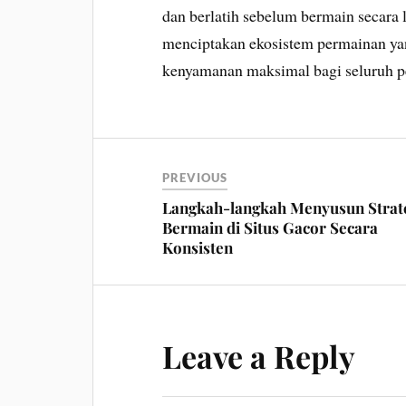
dan berlatih sebelum bermain secara
menciptakan ekosistem permainan ya
kenyamanan maksimal bagi seluruh 
PREVIOUS
Langkah-langkah Menyusun Strat
Bermain di Situs Gacor Secara
Konsisten
Leave a Reply