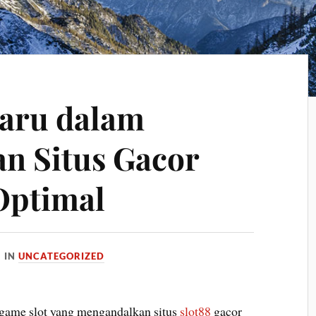
aru dalam
n Situs Gacor
Optimal
IN
UNCATEGORIZED
ta game slot yang mengandalkan situs
slot88
gacor