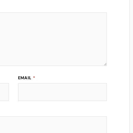
EMAIL
*