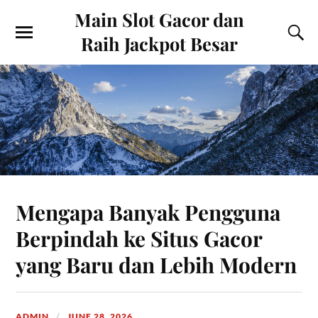
Main Slot Gacor dan
Raih Jackpot Besar
Mengapa Banyak Pengguna
Berpindah ke Situs Gacor
yang Baru dan Lebih Modern
ADMIN
JUNE 28, 2026