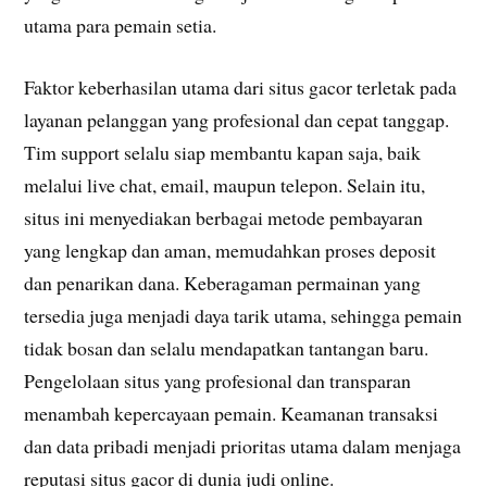
utama para pemain setia.
Faktor keberhasilan utama dari situs gacor terletak pada
layanan pelanggan yang profesional dan cepat tanggap.
Tim support selalu siap membantu kapan saja, baik
melalui live chat, email, maupun telepon. Selain itu,
situs ini menyediakan berbagai metode pembayaran
yang lengkap dan aman, memudahkan proses deposit
dan penarikan dana. Keberagaman permainan yang
tersedia juga menjadi daya tarik utama, sehingga pemain
tidak bosan dan selalu mendapatkan tantangan baru.
Pengelolaan situs yang profesional dan transparan
menambah kepercayaan pemain. Keamanan transaksi
dan data pribadi menjadi prioritas utama dalam menjaga
reputasi situs gacor di dunia judi online.