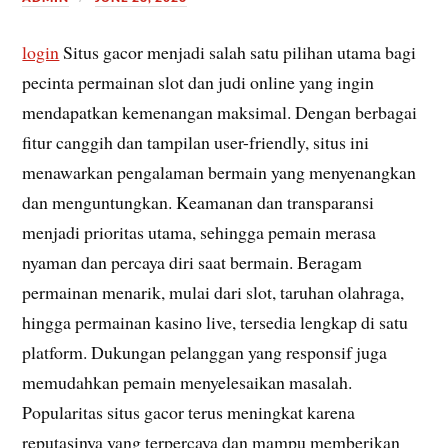
login
Situs gacor menjadi salah satu pilihan utama bagi
pecinta permainan slot dan judi online yang ingin
mendapatkan kemenangan maksimal. Dengan berbagai
fitur canggih dan tampilan user-friendly, situs ini
menawarkan pengalaman bermain yang menyenangkan
dan menguntungkan. Keamanan dan transparansi
menjadi prioritas utama, sehingga pemain merasa
nyaman dan percaya diri saat bermain. Beragam
permainan menarik, mulai dari slot, taruhan olahraga,
hingga permainan kasino live, tersedia lengkap di satu
platform. Dukungan pelanggan yang responsif juga
memudahkan pemain menyelesaikan masalah.
Popularitas situs gacor terus meningkat karena
reputasinya yang terpercaya dan mampu memberikan