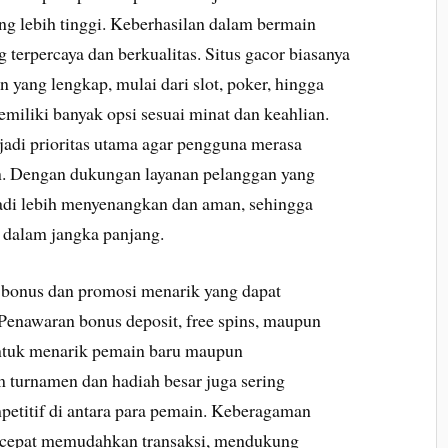
 lebih tinggi. Keberhasilan dalam bermain
 terpercaya dan berkualitas. Situs gacor biasanya
 yang lengkap, mulai dari slot, poker, hingga
miliki banyak opsi sesuai minat dan keahlian.
jadi prioritas utama agar pengguna merasa
in. Dengan dukungan layanan pelanggan yang
adi lebih menyenangkan dan aman, sehingga
dalam jangka panjang.
an bonus dan promosi menarik yang dapat
enawaran bonus deposit, free spins, maupun
untuk menarik pemain baru maupun
 turnamen dan hadiah besar juga sering
etitif di antara para pemain. Keberagaman
cepat memudahkan transaksi, mendukung