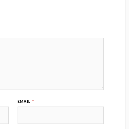
EMAIL
*